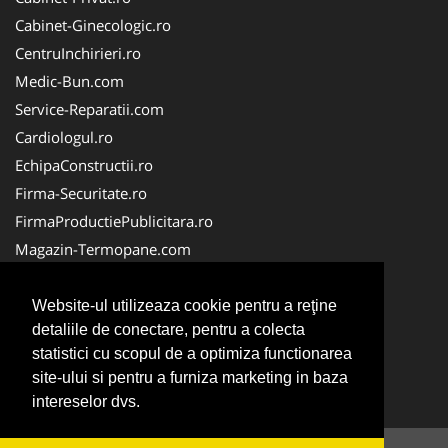
Cabinet-Ginecologic.ro
CentruInchirieri.ro
Medic-Bun.com
Service-Reparatii.com
Cardiologul.ro
EchipaConstructii.ro
Firma-Securitate.ro
FirmaProductiePublicitara.ro
Magazin-Termopane.com
Birouri-Cadastru.ro
CramaVinuri.ro
Website-ul utilizeaza cookie pentru a reţine
detaliile de conectare, pentru a colecta
FirmaTractariAuto.ro
statistici cu scopul de a optimiza functionarea
InstalatiiSolare.com
site-ului si pentru a furniza marketing in baza
Pescaresc.ro
intereselor dvs.