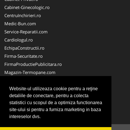
Cabinet-Ginecologic.ro
CentruInchirieri.ro
Medic-Bun.com
Service-Reparatii.com
Cardiologul.ro
EchipaConstructii.ro
Firma-Securitate.ro
FirmaProductiePublicitara.ro
Magazin-Termopane.com
Birouri-Cadastru.ro
CramaVinuri.ro
Website-ul utilizeaza cookie pentru a reţine
detaliile de conectare, pentru a colecta
FirmaTractariAuto.ro
statistici cu scopul de a optimiza functionarea
InstalatiiSolare.com
site-ului si pentru a furniza marketing in baza
Pescaresc.ro
intereselor dvs.