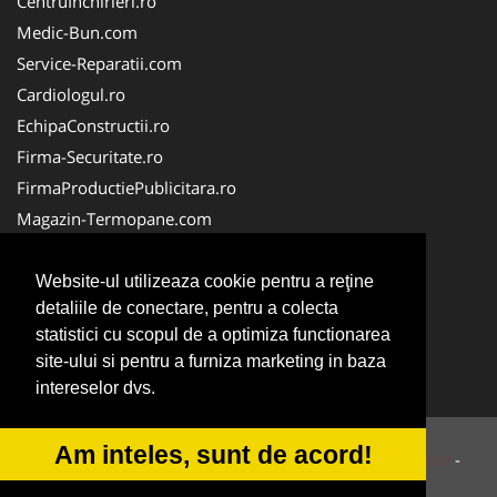
CentruInchirieri.ro
Medic-Bun.com
Service-Reparatii.com
Cardiologul.ro
EchipaConstructii.ro
Firma-Securitate.ro
FirmaProductiePublicitara.ro
Magazin-Termopane.com
Birouri-Cadastru.ro
CramaVinuri.ro
Website-ul utilizeaza cookie pentru a reţine
detaliile de conectare, pentru a colecta
FirmaTractariAuto.ro
statistici cu scopul de a optimiza functionarea
InstalatiiSolare.com
site-ului si pentru a furniza marketing in baza
Pescaresc.ro
intereselor dvs.
Am inteles, sunt de acord!
© 2014-2026 Powered by
VilonMedia
&
Tokaido Consult
-
ANPC
SOL