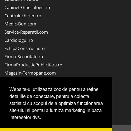
Cabinet-Ginecologic.ro
CentruInchirieri.ro
Medic-Bun.com
Service-Reparatii.com
Cardiologul.ro
EchipaConstructii.ro
Firma-Securitate.ro
FirmaProductiePublicitara.ro
Magazin-Termopane.com
Birouri-Cadastru.ro
CramaVinuri.ro
Website-ul utilizeaza cookie pentru a reţine
detaliile de conectare, pentru a colecta
FirmaTractariAuto.ro
statistici cu scopul de a optimiza functionarea
InstalatiiSolare.com
site-ului si pentru a furniza marketing in baza
Pescaresc.ro
intereselor dvs.