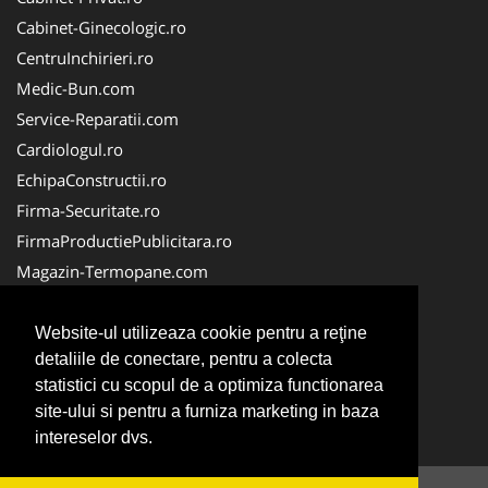
Cabinet-Ginecologic.ro
CentruInchirieri.ro
Medic-Bun.com
Service-Reparatii.com
Cardiologul.ro
EchipaConstructii.ro
Firma-Securitate.ro
FirmaProductiePublicitara.ro
Magazin-Termopane.com
Birouri-Cadastru.ro
CramaVinuri.ro
Website-ul utilizeaza cookie pentru a reţine
detaliile de conectare, pentru a colecta
FirmaTractariAuto.ro
statistici cu scopul de a optimiza functionarea
InstalatiiSolare.com
site-ului si pentru a furniza marketing in baza
Pescaresc.ro
intereselor dvs.