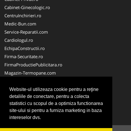
Cabinet-Ginecologic.ro
CentruInchirieri.ro
Medic-Bun.com
Service-Reparatii.com
Cardiologul.ro
EchipaConstructii.ro
Firma-Securitate.ro
FirmaProductiePublicitara.ro
Magazin-Termopane.com
Birouri-Cadastru.ro
CramaVinuri.ro
Website-ul utilizeaza cookie pentru a reţine
detaliile de conectare, pentru a colecta
FirmaTractariAuto.ro
statistici cu scopul de a optimiza functionarea
InstalatiiSolare.com
site-ului si pentru a furniza marketing in baza
Pescaresc.ro
intereselor dvs.