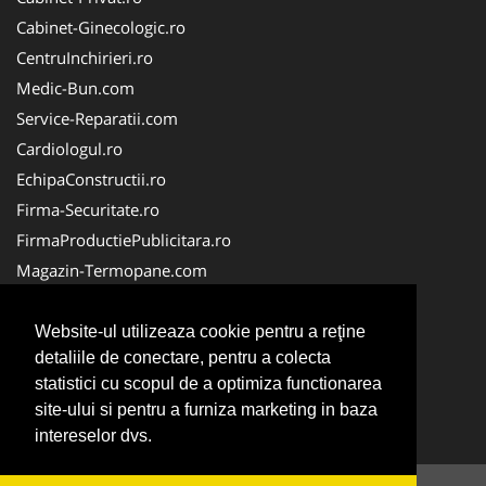
Cabinet-Ginecologic.ro
CentruInchirieri.ro
Medic-Bun.com
Service-Reparatii.com
Cardiologul.ro
EchipaConstructii.ro
Firma-Securitate.ro
FirmaProductiePublicitara.ro
Magazin-Termopane.com
Birouri-Cadastru.ro
CramaVinuri.ro
Website-ul utilizeaza cookie pentru a reţine
detaliile de conectare, pentru a colecta
FirmaTractariAuto.ro
statistici cu scopul de a optimiza functionarea
InstalatiiSolare.com
site-ului si pentru a furniza marketing in baza
Pescaresc.ro
intereselor dvs.