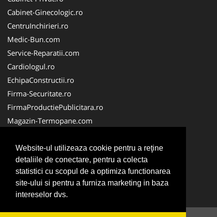
Cabinet-Ginecologic.ro
CentruInchirieri.ro
Medic-Bun.com
Service-Reparatii.com
Cardiologul.ro
EchipaConstructii.ro
Firma-Securitate.ro
FirmaProductiePublicitara.ro
Magazin-Termopane.com
Birouri-Cadastru.ro
CramaVinuri.ro
Website-ul utilizeaza cookie pentru a reţine
detaliile de conectare, pentru a colecta
FirmaTractariAuto.ro
statistici cu scopul de a optimiza functionarea
InstalatiiSolare.com
site-ului si pentru a furniza marketing in baza
Pescaresc.ro
intereselor dvs.