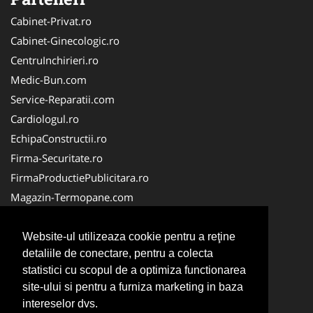
Cabinet-Privat.ro
Cabinet-Ginecologic.ro
CentruInchirieri.ro
Medic-Bun.com
Service-Reparatii.com
Cardiologul.ro
EchipaConstructii.ro
Firma-Securitate.ro
FirmaProductiePublicitara.ro
Magazin-Termopane.com
Birouri-Cadastru.ro
CramaVinuri.ro
Website-ul utilizeaza cookie pentru a reţine
detaliile de conectare, pentru a colecta
FirmaTractariAuto.ro
statistici cu scopul de a optimiza functionarea
InstalatiiSolare.com
site-ului si pentru a furniza marketing in baza
Pescaresc.ro
intereselor dvs.