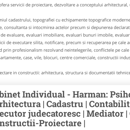
fera servicii de proiectare, dezvoltare a conceptului arhitectural
niul cadastrului, topografiei cu echipamente topografice moderne
te, consultanta si intocmirea actelor precum si depunerea declaratii
e de evaluare, evaluari imobiliare, evaluari bunuri imobile, evalua
cii de executare silita, notificare, precum si recuperarea pe cale a
d prin profesionalism rezolvand neintelegerile, conflictele pe cale
artamente, case, vile, blocuri, centre comerciale, constructii industr
ctare in constructii: arhitectura, structura si documentatii tehnice 
binet Individual - Harman: Psiho
Arhitectura | Cadastru | Contabilit
ecutor judecatoresc | Mediator | 
nstructii-Proiectare |