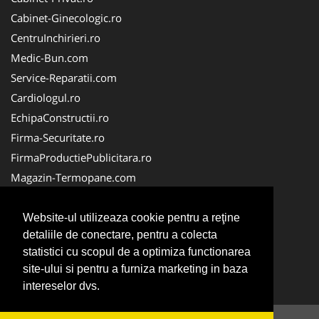
Cabinet-Ginecologic.ro
CentruInchirieri.ro
Medic-Bun.com
Service-Reparatii.com
Cardiologul.ro
EchipaConstructii.ro
Firma-Securitate.ro
FirmaProductiePublicitara.ro
Magazin-Termopane.com
Birouri-Cadastru.ro
CramaVinuri.ro
Website-ul utilizeaza cookie pentru a reţine
detaliile de conectare, pentru a colecta
FirmaTractariAuto.ro
statistici cu scopul de a optimiza functionarea
InstalatiiSolare.com
site-ului si pentru a furniza marketing in baza
Pescaresc.ro
intereselor dvs.