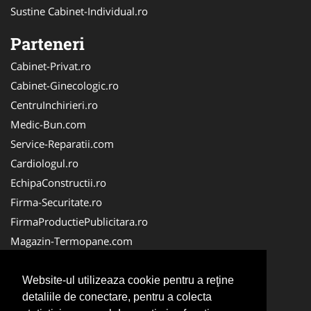
Sustine Cabinet-Individual.ro
Parteneri
Cabinet-Privat.ro
Cabinet-Ginecologic.ro
CentruInchirieri.ro
Medic-Bun.com
Service-Reparatii.com
Cardiologul.ro
EchipaConstructii.ro
Firma-Securitate.ro
FirmaProductiePublicitara.ro
Magazin-Termopane.com
Birouri-Cadastru.ro
CramaVinuri.ro
Website-ul utilizeaza cookie pentru a reţine
detaliile de conectare, pentru a colecta
FirmaTractariAuto.ro