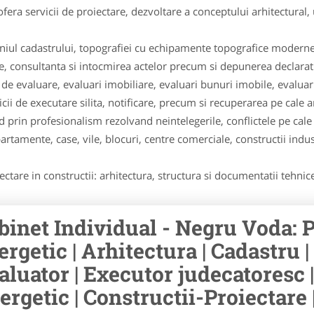
fera servicii de proiectare, dezvoltare a conceptului arhitectural
niul cadastrului, topografiei cu echipamente topografice moderne
te, consultanta si intocmirea actelor precum si depunerea declaratii
e de evaluare, evaluari imobiliare, evaluari bunuri imobile, evalua
cii de executare silita, notificare, precum si recuperarea pe cale a
d prin profesionalism rezolvand neintelegerile, conflictele pe cale
artamente, case, vile, blocuri, centre comerciale, constructii industr
ctare in constructii: arhitectura, structura si documentatii tehnice 
binet Individual - Negru Voda: P
ergetic | Arhitectura | Cadastru | 
aluator | Executor judecatoresc |
ergetic | Constructii-Proiectare 