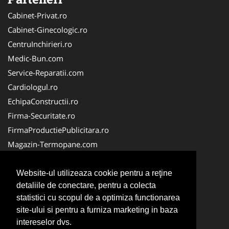
Cabinet-Privat.ro
Cabinet-Ginecologic.ro
CentruInchirieri.ro
Medic-Bun.com
Service-Reparatii.com
Cardiologul.ro
EchipaConstructii.ro
Firma-Securitate.ro
FirmaProductiePublicitara.ro
Magazin-Termopane.com
Birouri-Cadastru.ro
CramaVinuri.ro
Website-ul utilizeaza cookie pentru a reţine
detaliile de conectare, pentru a colecta
FirmaTractariAuto.ro
statistici cu scopul de a optimiza functionarea
InstalatiiSolare.com
site-ului si pentru a furniza marketing in baza
Pescaresc.ro
intereselor dvs.