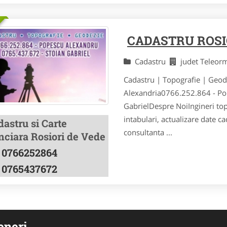
CADASTRU ROSI
Cadastru
judet Teleo
Cadastru | Topografie | Geod
Alexandria0766.252.864 - Po
GabrielDespre NoiIngineri top
intabulari, actualizare date ca
astru si Carte
consultanta ...
nciara Rosiori de Vede
0766252864
0765437672
eneri