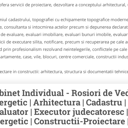
fera servicii de proiectare, dezvoltare a conceptului arhitectural
niul cadastrului, topografiei cu echipamente topografice moderne
te, consultanta si intocmirea actelor precum si depunerea declaratii
e de evaluare, evaluari imobiliare, evaluari bunuri imobile, evalua
cii de executare silita, notificare, precum si recuperarea pe cale a
d prin profesionalism rezolvand neintelegerile, conflictele pe cale
artamente, case, vile, blocuri, centre comerciale, constructii industr
ctare in constructii: arhitectura, structura si documentatii tehnice 
binet Individual - Rosiori de Ved
ergetic | Arhitectura | Cadastru | 
aluator | Executor judecatoresc |
ergetic | Constructii-Proiectare 