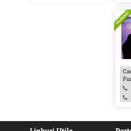
PROMOVAT
Cad
Fu
Linkuri Utile
Part