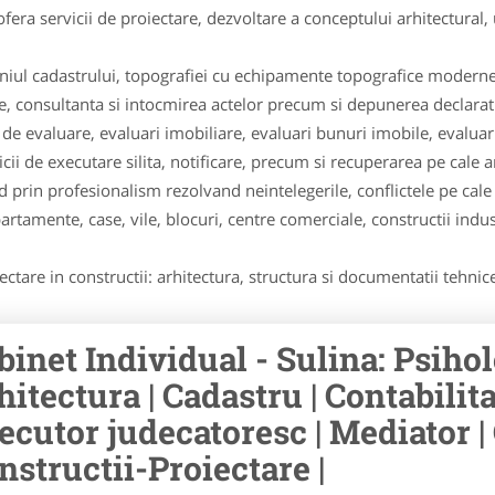
fera servicii de proiectare, dezvoltare a conceptului arhitectural
niul cadastrului, topografiei cu echipamente topografice moderne
te, consultanta si intocmirea actelor precum si depunerea declaratii
e de evaluare, evaluari imobiliare, evaluari bunuri imobile, evalua
cii de executare silita, notificare, precum si recuperarea pe cale a
d prin profesionalism rezolvand neintelegerile, conflictele pe cale
artamente, case, vile, blocuri, centre comerciale, constructii industr
ctare in constructii: arhitectura, structura si documentatii tehnice 
binet Individual - Sulina: Psiholo
hitectura | Cadastru | Contabilita
ecutor judecatoresc | Mediator | 
nstructii-Proiectare |