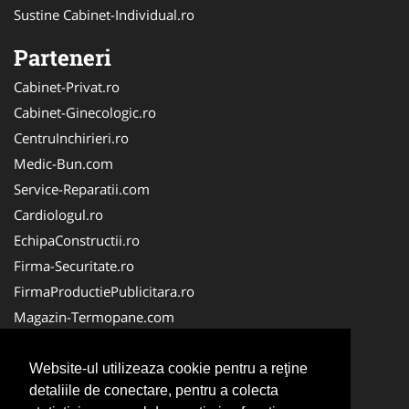
Sustine Cabinet-Individual.ro
Parteneri
Cabinet-Privat.ro
Cabinet-Ginecologic.ro
CentruInchirieri.ro
Medic-Bun.com
Service-Reparatii.com
Cardiologul.ro
EchipaConstructii.ro
Firma-Securitate.ro
FirmaProductiePublicitara.ro
Magazin-Termopane.com
Birouri-Cadastru.ro
CramaVinuri.ro
Website-ul utilizeaza cookie pentru a reţine
detaliile de conectare, pentru a colecta
FirmaTractariAuto.ro