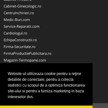
Cabinet-Ginecologic.ro
CentruInchirieri.ro
Medic-Bun.com
Service-Reparatii.com
Cardiologul.ro
EchipaConstructii.ro
Firma-Securitate.ro
FirmaProductiePublicitara.ro
Magazin-Termopane.com
Birouri-Cadastru.ro
CramaVinuri.ro
Website-ul utilizeaza cookie pentru a reţine
detaliile de conectare, pentru a colecta
FirmaTractariAuto.ro
statistici cu scopul de a optimiza functionarea
InstalatiiSolare.com
site-ului si pentru a furniza marketing in baza
Pescaresc.ro
intereselor dvs.