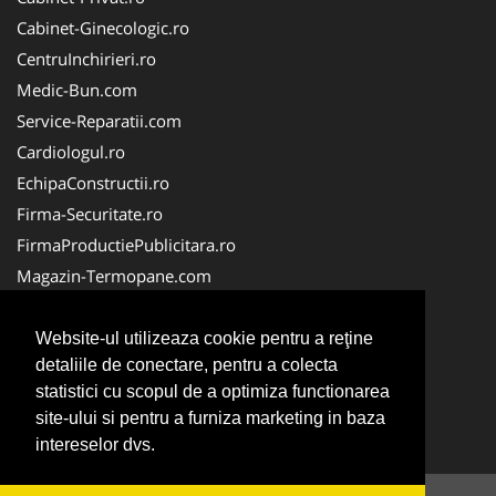
Cabinet-Ginecologic.ro
CentruInchirieri.ro
Medic-Bun.com
Service-Reparatii.com
Cardiologul.ro
EchipaConstructii.ro
Firma-Securitate.ro
FirmaProductiePublicitara.ro
Magazin-Termopane.com
Birouri-Cadastru.ro
CramaVinuri.ro
Website-ul utilizeaza cookie pentru a reţine
detaliile de conectare, pentru a colecta
FirmaTractariAuto.ro
statistici cu scopul de a optimiza functionarea
InstalatiiSolare.com
site-ului si pentru a furniza marketing in baza
Pescaresc.ro
intereselor dvs.