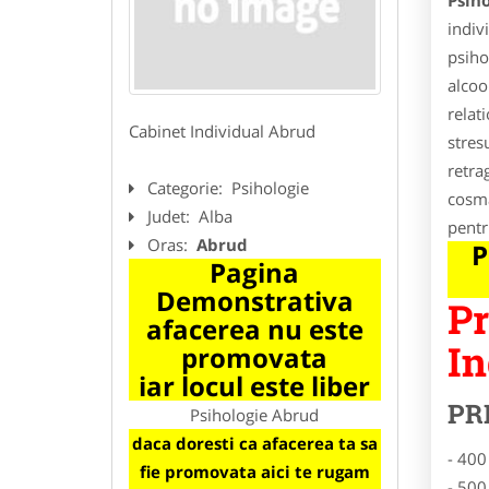
Psih
indiv
psiho
alcoo
relat
Cabinet Individual Abrud
stres
retra
Categorie:
Psihologie
cosma
Judet:
Alba
pentr
Oras:
Abrud
P
Pagina
Demonstrativa
Pr
afacerea nu este
In
promovata
iar locul este liber
PR
Psihologie Abrud
daca doresti ca afacerea ta sa
- 400
fie promovata aici te rugam
- 500