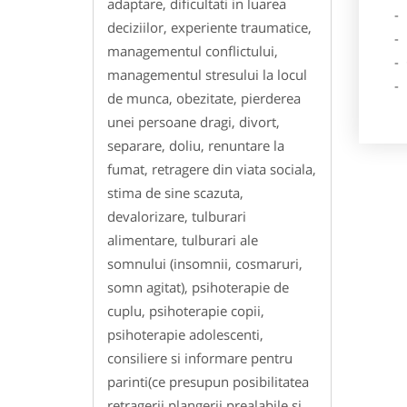
adaptare, dificultati in luarea
- Lo
deciziilor, experiente traumatice,
- Des
managementul conflictului,
- Ga
managementul stresului la locul
- Poz
de munca, obezitate, pierderea
unei persoane dragi, divort,
separare, doliu, renuntare la
fumat, retragere din viata sociala,
stima de sine scazuta,
devalorizare, tulburari
alimentare, tulburari ale
somnului (insomnii, cosmaruri,
somn agitat), psihoterapie de
cuplu, psihoterapie copii,
psihoterapie adolescenti,
consiliere si informare pentru
parinti(ce presupun posibilitatea
retragerii plangerii prealabile si