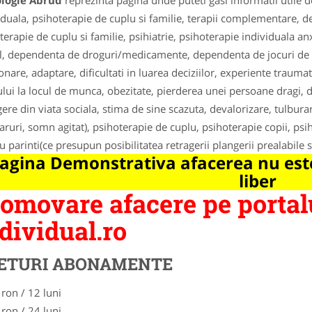
ologie Abrud
reprezinta pagina unde puteti gasi informatii utile 
iduala, psihoterapie de cuplu si familie, terapii complementare, d
terapie de cuplu si familie, psihiatrie, psihoterapie individuala an
l, dependenta de droguri/medicamente, dependenta de jocuri de no
ionare, adaptare, dificultati in luarea deciziilor, experiente tra
ului la locul de munca, obezitate, pierderea unei persoane dragi, d
gere din viata sociala, stima de sine scazuta, devalorizare, tulbura
ruri, somn agitat), psihoterapie de cuplu, psihoterapie copii, psih
u parinti(ce presupun posibilitatea retragerii plangerii prealabile s
agina Demonstrativa afacerea nu este
liber
omovare afacere pe portal
dividual.ro
ETURI ABONAMENTE
 ron / 12 luni
 ron / 24 luni