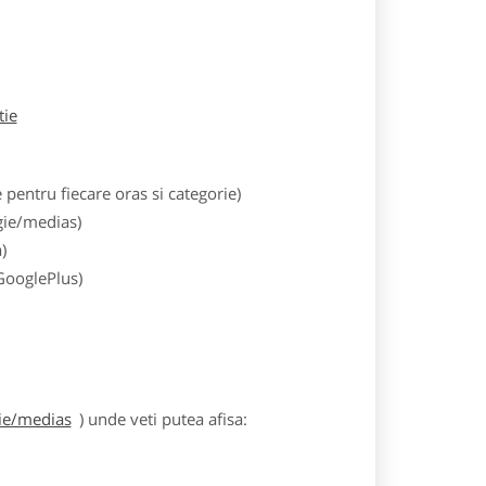
tie
entru fiecare oras si categorie)
gie/medias)
)
 GooglePlus)
gie/medias
) unde veti putea afisa: