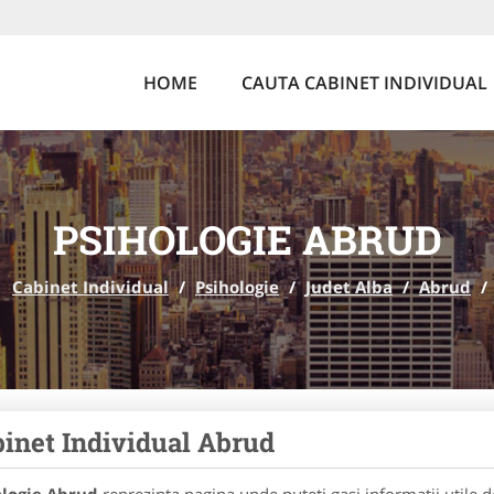
HOME
CAUTA CABINET INDIVIDUAL
PSIHOLOGIE ABRUD
Cabinet Individual
/
Psihologie
/
Judet Alba
/
Abrud
/
inet Individual Abrud