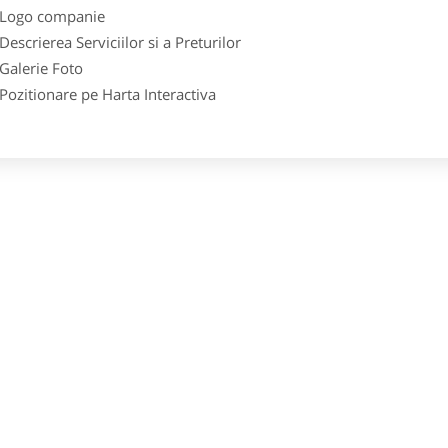
go companie
crierea Serviciilor si a Preturilor
lerie Foto
itionare pe Harta Interactiva