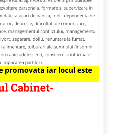
despre
Psihologie Abrud
. Va ofera psihoterapie
ezvoltare personala, formare si supervizare in
xietate, atacuri de panica, fobii, dependenta de
roc, depresie, dificultati de comunicare,
umatice, managementul conflictului, managementul
ivort, separare, doliu, renuntare la fumat,
ri alimentare, tulburari ale somnului (insomnii,
oterapie adolescenti, consiliere si informare
i impacarea partilor).
 promovata iar locul este
ul Cabinet-