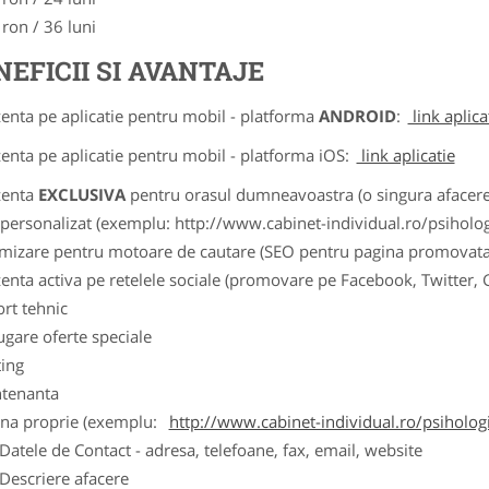
 ron / 36 luni
NEFICII SI AVANTAJE
zenta pe aplicatie pentru mobil - platforma
ANDROID
:
link aplica
zenta pe aplicatie pentru mobil - platforma iOS:
link aplicatie
zenta
EXCLUSIVA
pentru orasul dumneavoastra (o singura afacere p
k personalizat (exemplu: http://www.cabinet-individual.ro/psiholo
imizare pentru motoare de cautare (SEO pentru pagina promovata
zenta activa pe retelele sociale (promovare pe Facebook, Twitter,
ort tehnic
ugare oferte speciale
ting
tenanta
ina proprie (exemplu:
http://www.cabinet-individual.ro/psiholo
ele de Contact - adresa, telefoane, fax, email, website
scriere afacere