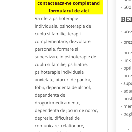
contacteaza-ne completand
- 600
formularul de aici
BE
Va ofera psihoterapie
individuala, psihoterapie de
- pre
cuplu si familie, terapii
complementare, dezvoltare
- pre
personala, formare si
- pre
supervizare in psihoterapie de
- lin
cuplu si familie, psihiatrie,
- opt
psihoterapie individuala
- pre
anxietate, atacuri de panica,
- sup
fobii, dependenta de alcool,
- ada
dependenta de
- hos
droguri/medicamente,
- men
dependenta de jocuri de noroc,
- pag
depresie, dificultati de
- Dat
comunicare, relationare,
- De