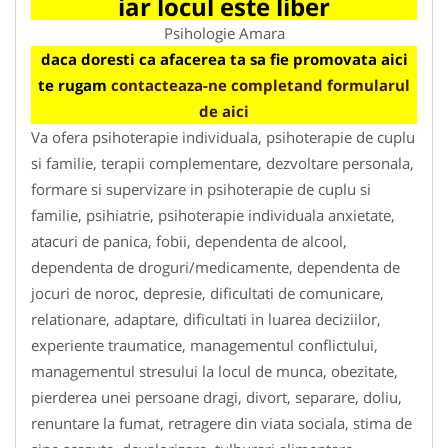
iar locul este liber
Psihologie Amara
daca doresti ca afacerea ta sa fie promovata aici
te rugam
contacteaza-ne completand formularul
de aici
Va ofera psihoterapie individuala, psihoterapie de cuplu
si familie, terapii complementare, dezvoltare personala,
formare si supervizare in psihoterapie de cuplu si
familie, psihiatrie, psihoterapie individuala anxietate,
atacuri de panica, fobii, dependenta de alcool,
dependenta de droguri/medicamente, dependenta de
jocuri de noroc, depresie, dificultati de comunicare,
relationare, adaptare, dificultati in luarea deciziilor,
experiente traumatice, managementul conflictului,
managementul stresului la locul de munca, obezitate,
pierderea unei persoane dragi, divort, separare, doliu,
renuntare la fumat, retragere din viata sociala, stima de