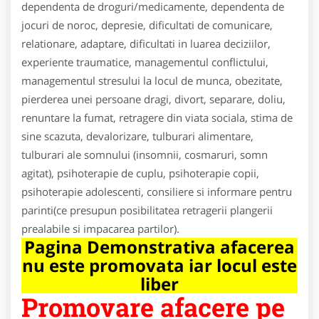
dependenta de droguri/medicamente, dependenta de
jocuri de noroc, depresie, dificultati de comunicare,
relationare, adaptare, dificultati in luarea deciziilor,
experiente traumatice, managementul conflictului,
managementul stresului la locul de munca, obezitate,
pierderea unei persoane dragi, divort, separare, doliu,
renuntare la fumat, retragere din viata sociala, stima de
sine scazuta, devalorizare, tulburari alimentare,
tulburari ale somnului (insomnii, cosmaruri, somn
agitat), psihoterapie de cuplu, psihoterapie copii,
psihoterapie adolescenti, consiliere si informare pentru
parinti(ce presupun posibilitatea retragerii plangerii
prealabile si impacarea partilor).
Pagina Demonstrativa afacerea
nu este promovata iar locul este
liber
Promovare afacere pe