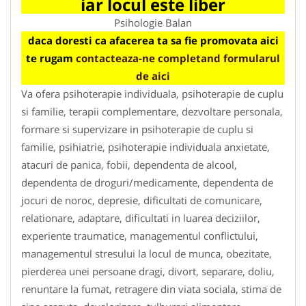
iar locul este liber
Psihologie Balan
daca doresti ca afacerea ta sa fie promovata aici
te rugam
contacteaza-ne completand formularul
de aici
Va ofera psihoterapie individuala, psihoterapie de cuplu
si familie, terapii complementare, dezvoltare personala,
formare si supervizare in psihoterapie de cuplu si
familie, psihiatrie, psihoterapie individuala anxietate,
atacuri de panica, fobii, dependenta de alcool,
dependenta de droguri/medicamente, dependenta de
jocuri de noroc, depresie, dificultati de comunicare,
relationare, adaptare, dificultati in luarea deciziilor,
experiente traumatice, managementul conflictului,
managementul stresului la locul de munca, obezitate,
pierderea unei persoane dragi, divort, separare, doliu,
renuntare la fumat, retragere din viata sociala, stima de