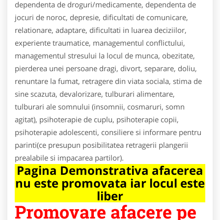
dependenta de droguri/medicamente, dependenta de
jocuri de noroc, depresie, dificultati de comunicare,
relationare, adaptare, dificultati in luarea deciziilor,
experiente traumatice, managementul conflictului,
managementul stresului la locul de munca, obezitate,
pierderea unei persoane dragi, divort, separare, doliu,
renuntare la fumat, retragere din viata sociala, stima de
sine scazuta, devalorizare, tulburari alimentare,
tulburari ale somnului (insomnii, cosmaruri, somn
agitat), psihoterapie de cuplu, psihoterapie copii,
psihoterapie adolescenti, consiliere si informare pentru
parinti(ce presupun posibilitatea retragerii plangerii
prealabile si impacarea partilor).
Pagina Demonstrativa afacerea
nu este promovata iar locul este
liber
Promovare afacere pe