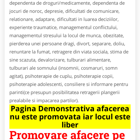
dependenta de droguri/medicamente, dependenta de
jocuri de noroc, depresie, dificultati de comunicare,
relationare, adaptare, dificultati in luarea deciziilor,
experiente traumatice, managementul conflictului,
managementul stresului la locul de munca, obezitate,
pierderea unei persoane dragi, divort, separare, doliu,
renuntare la fumat, retragere din viata sociala, stima de
sine scazuta, devalorizare, tulburari alimentare,
tulburari ale somnului (insomnii, cosmaruri, somn
agitat), psihoterapie de cuplu, psihoterapie copii,
psihoterapie adolescenti, consiliere si informare pentru
parinti(ce presupun posibilitatea retragerii plangerii
prealabile si impacarea partilor).
Pagina Demonstrativa afacerea
nu este promovata iar locul este
liber
Promovare afacere pe