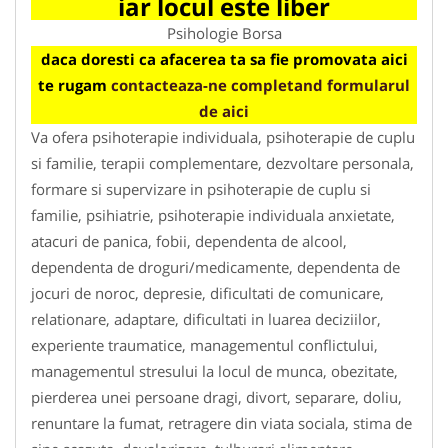
iar locul este liber
Psihologie Borsa
daca doresti ca afacerea ta sa fie promovata aici
te rugam
contacteaza-ne completand formularul
de aici
Va ofera psihoterapie individuala, psihoterapie de cuplu
si familie, terapii complementare, dezvoltare personala,
formare si supervizare in psihoterapie de cuplu si
familie, psihiatrie, psihoterapie individuala anxietate,
atacuri de panica, fobii, dependenta de alcool,
dependenta de droguri/medicamente, dependenta de
jocuri de noroc, depresie, dificultati de comunicare,
relationare, adaptare, dificultati in luarea deciziilor,
experiente traumatice, managementul conflictului,
managementul stresului la locul de munca, obezitate,
pierderea unei persoane dragi, divort, separare, doliu,
renuntare la fumat, retragere din viata sociala, stima de