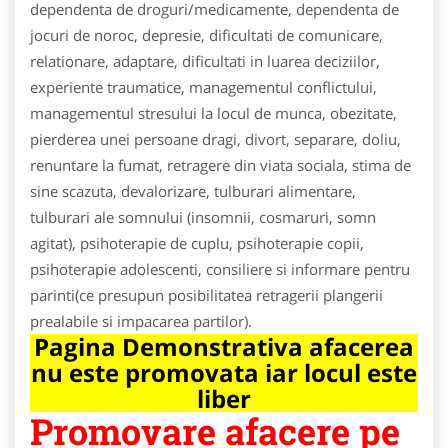
dependenta de droguri/medicamente, dependenta de
jocuri de noroc, depresie, dificultati de comunicare,
relationare, adaptare, dificultati in luarea deciziilor,
experiente traumatice, managementul conflictului,
managementul stresului la locul de munca, obezitate,
pierderea unei persoane dragi, divort, separare, doliu,
renuntare la fumat, retragere din viata sociala, stima de
sine scazuta, devalorizare, tulburari alimentare,
tulburari ale somnului (insomnii, cosmaruri, somn
agitat), psihoterapie de cuplu, psihoterapie copii,
psihoterapie adolescenti, consiliere si informare pentru
parinti(ce presupun posibilitatea retragerii plangerii
prealabile si impacarea partilor).
Pagina Demonstrativa afacerea
nu este promovata iar locul este
liber
Promovare afacere pe