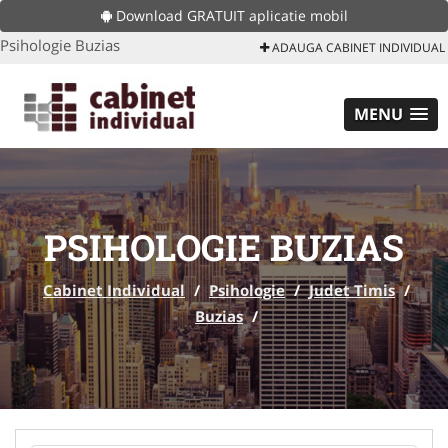
Download GRATUIT aplicatie mobil
Psihologie Buzias
ADAUGA CABINET INDIVIDUAL
MENU
PSIHOLOGIE BUZIAS
Cabinet Individual
/
Psihologie
/
Judet Timis
/
Buzias
/