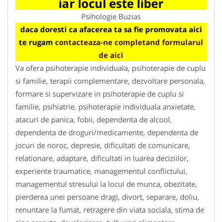
iar locul este liber
Psihologie Buzias
daca doresti ca afacerea ta sa fie promovata aici
te rugam
contacteaza-ne completand formularul
de aici
Va ofera psihoterapie individuala, psihoterapie de cuplu
si familie, terapii complementare, dezvoltare personala,
formare si supervizare in psihoterapie de cuplu si
familie, psihiatrie, psihoterapie individuala anxietate,
atacuri de panica, fobii, dependenta de alcool,
dependenta de droguri/medicamente, dependenta de
jocuri de noroc, depresie, dificultati de comunicare,
relationare, adaptare, dificultati in luarea deciziilor,
experiente traumatice, managementul conflictului,
managementul stresului la locul de munca, obezitate,
pierderea unei persoane dragi, divort, separare, doliu,
renuntare la fumat, retragere din viata sociala, stima de