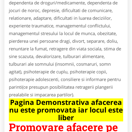
dependenta de droguri/medicamente, dependenta de
jocuri de noroc, depresie, dificultati de comunicare,
relationare, adaptare, dificultati in luarea deciziilor,
experiente traumatice, managementul conflictului,
managementul stresului la locul de munca, obezitate,
pierderea unei persoane dragi, divort, separare, doliu,
renuntare la fumat, retragere din viata sociala, stima de
sine scazuta, devalorizare, tulburari alimentare,
tulburari ale somnului (insomnii, cosmaruri, somn
agitat), psihoterapie de cuplu, psihoterapie copii,
psihoterapie adolescenti, consiliere si informare pentru
parinti(ce presupun posibilitatea retragerii plangerii
prealabile si impacarea partilor).
Pagina Demonstrativa afacerea
nu este promovata iar locul este
liber
Promovare afacere pe