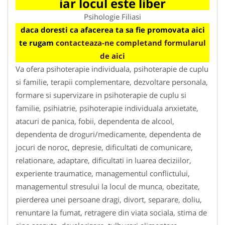
iar locul este liber
Psihologie Filiasi
daca doresti ca afacerea ta sa fie promovata aici
te rugam
contacteaza-ne completand formularul
de aici
Va ofera psihoterapie individuala, psihoterapie de cuplu
si familie, terapii complementare, dezvoltare personala,
formare si supervizare in psihoterapie de cuplu si
familie, psihiatrie, psihoterapie individuala anxietate,
atacuri de panica, fobii, dependenta de alcool,
dependenta de droguri/medicamente, dependenta de
jocuri de noroc, depresie, dificultati de comunicare,
relationare, adaptare, dificultati in luarea deciziilor,
experiente traumatice, managementul conflictului,
managementul stresului la locul de munca, obezitate,
pierderea unei persoane dragi, divort, separare, doliu,
renuntare la fumat, retragere din viata sociala, stima de