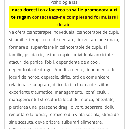
Psihologie Iasi
daca doresti ca afacerea ta sa fie promovata aici
te rugam
contacteaza-ne completand formularul
de aici
Va ofera psihoterapie individuala, psihoterapie de cuplu
si familie, terapii complementare, dezvoltare personala,
formare si supervizare in psihoterapie de cuplu si
familie, psihiatrie, psihoterapie individuala anxietate,
atacuri de panica, fobii, dependenta de alcool,
dependenta de droguri/medicamente, dependenta de
jocuri de noroc, depresie, dificultati de comunicare,
relationare, adaptare, dificultati in luarea deciziilor,
experiente traumatice, managementul conflictului,
managementul stresului la locul de munca, obezitate,
pierderea unei persoane dragi, divort, separare, doliu,
renuntare la fumat, retragere din viata sociala, stima de
sine scazuta, devalorizare, tulburari alimentare,