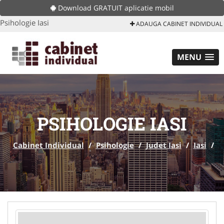
Download GRATUIT aplicatie mobil
Psihologie Iasi
ADAUGA CABINET INDIVIDUAL
MENU
PSIHOLOGIE IASI
Cabinet Individual
/
Psihologie
/
Judet Iasi
/
Iasi
/