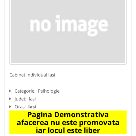
Cabinet Individual Iasi
Categorie:
Psihologie
Judet:
Iasi
Oras:
Iasi
Pagina Demonstrativa
afacerea nu este promovata
iar locul este liber