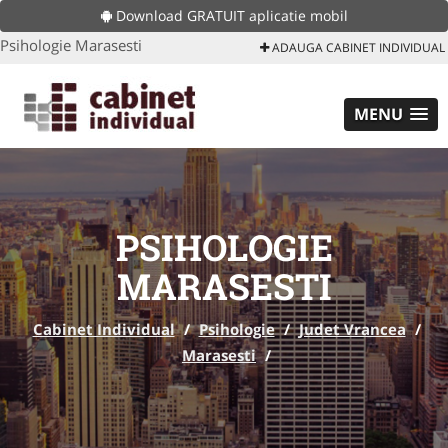
Download GRATUIT aplicatie mobil
Psihologie Marasesti
ADAUGA CABINET INDIVIDUAL
MENU
PSIHOLOGIE
MARASESTI
Cabinet Individual
/
Psihologie
/
Judet Vrancea
/
Marasesti
/