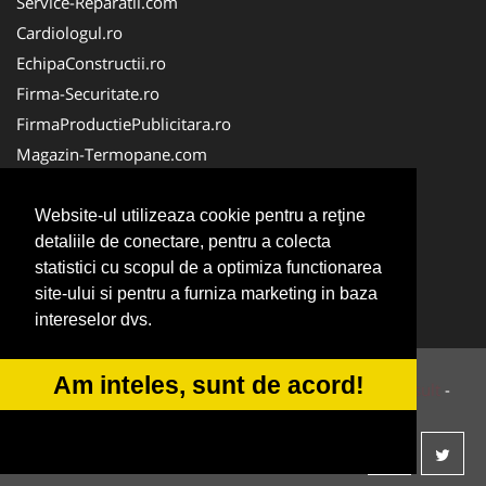
Service-Reparatii.com
Cardiologul.ro
EchipaConstructii.ro
Firma-Securitate.ro
FirmaProductiePublicitara.ro
Magazin-Termopane.com
Birouri-Cadastru.ro
CramaVinuri.ro
Website-ul utilizeaza cookie pentru a reţine
detaliile de conectare, pentru a colecta
FirmaTractariAuto.ro
statistici cu scopul de a optimiza functionarea
InstalatiiSolare.com
site-ului si pentru a furniza marketing in baza
Pescaresc.ro
intereselor dvs.
Am inteles, sunt de acord!
© 2014-2026 Powered by
VilonMedia
&
Tokaido Consult
-
ANPC
SOL