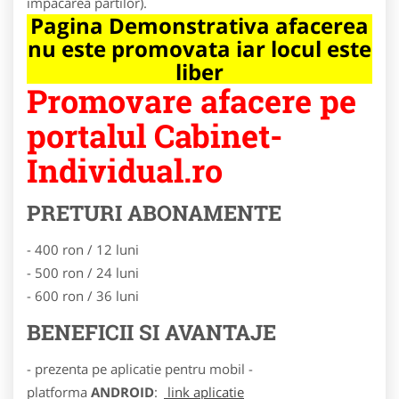
impacarea partilor).
Pagina Demonstrativa afacerea
nu este promovata iar locul este
liber
Promovare afacere pe
portalul Cabinet-
Individual.ro
PRETURI ABONAMENTE
- 400 ron / 12 luni
- 500 ron / 24 luni
- 600 ron / 36 luni
BENEFICII SI AVANTAJE
- prezenta pe aplicatie pentru mobil -
platforma
ANDROID
:
link aplicatie