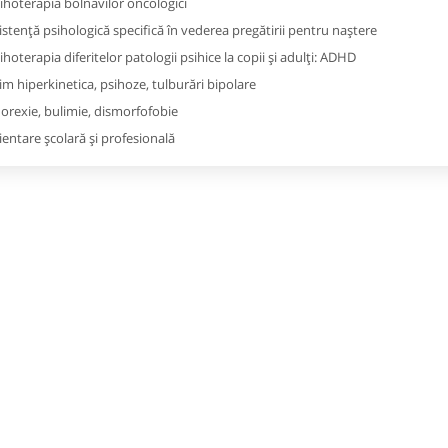
ihoterapia bolnavilor oncologici
istenţă psihologică specifică în vederea pregătirii pentru naştere
ihoterapia diferitelor patologii psihice la copii şi adulţi: ADHD
im hiperkinetica, psihoze, tulburări bipolare
orexie, bulimie, dismorfofobie
ientare şcolară şi profesională