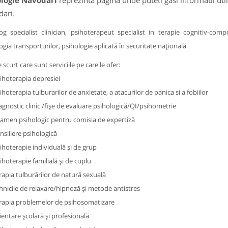
ologie Navodari
reprezinta pagina unde puteti gasi informatii ut
ari.
og specialist clinician, psihoterapeut specialist in terapie cognitiv-com
ogia transporturilor, psihologie aplicată în securitate națională
 scurt care sunt serviciile pe care le ofer:
ihoterapia depresiei
ihoterapia tulburarilor de anxietate, a atacurilor de panica si a fobiilor
agnostic clinic /fișe de evaluare psihologică/QI/psihometrie
amen psihologic pentru comisia de expertiză
nsiliere psihologică
ihoterapie individuală şi de grup
ihoterapie familială şi de cuplu
rapia tulburărilor de natură sexuală
hnicile de relaxare/hipnoză şi metode antistres
rapia problemelor de psihosomatizare
ientare școlară și profesională