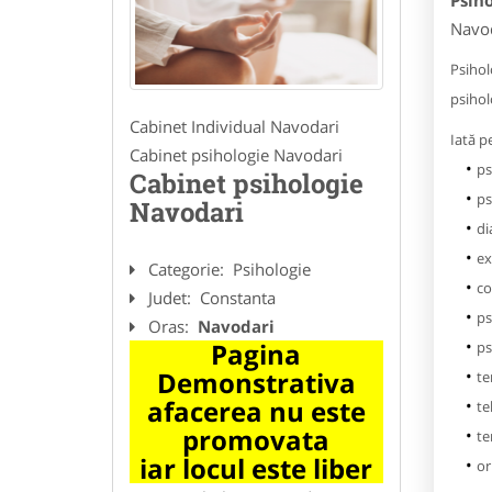
Psih
Navod
Psihol
psihol
Cabinet Individual Navodari
Iată pe
Cabinet psihologie Navodari
ps
Cabinet psihologie
ps
Navodari
di
ex
Categorie:
Psihologie
co
Judet:
Constanta
ps
Oras:
Navodari
Pagina
ps
Demonstrativa
te
afacerea nu este
te
promovata
te
iar locul este liber
or