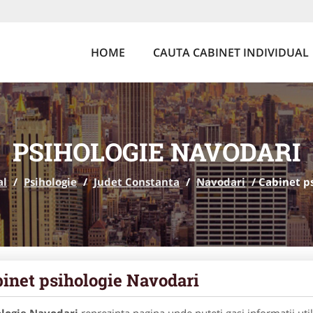
HOME
CAUTA CABINET INDIVIDUAL
PSIHOLOGIE NAVODARI
al
/
Psihologie
/
Judet Constanta
/
Navodari
/
Cabinet p
inet psihologie Navodari