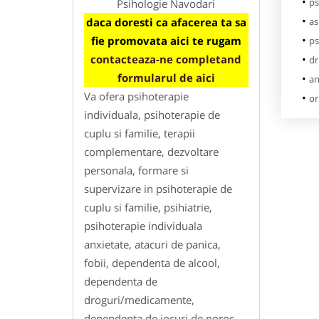
ps
Psihologie Navodari
as
daca doresti ca afacerea ta sa
fie promovata aici te rugam
ps
contacteaza-ne completand
dr
formularul de aici
an
Va ofera psihoterapie
or
individuala, psihoterapie de
cuplu si familie, terapii
complementare, dezvoltare
personala, formare si
supervizare in psihoterapie de
cuplu si familie, psihiatrie,
psihoterapie individuala
anxietate, atacuri de panica,
fobii, dependenta de alcool,
dependenta de
droguri/medicamente,
dependenta de jocuri de noroc,