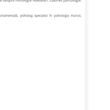
ile despre
Psihologie Navodari
: Cabinet psihologie
portamentală, psiholog specialist în psihologia muncii,