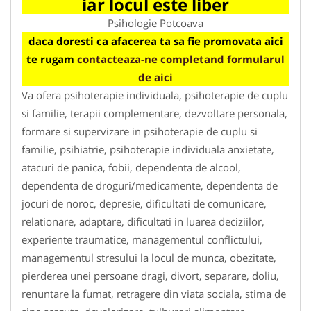
iar locul este liber
Psihologie Potcoava
daca doresti ca afacerea ta sa fie promovata aici
te rugam
contacteaza-ne completand formularul
de aici
Va ofera psihoterapie individuala, psihoterapie de cuplu
si familie, terapii complementare, dezvoltare personala,
formare si supervizare in psihoterapie de cuplu si
familie, psihiatrie, psihoterapie individuala anxietate,
atacuri de panica, fobii, dependenta de alcool,
dependenta de droguri/medicamente, dependenta de
jocuri de noroc, depresie, dificultati de comunicare,
relationare, adaptare, dificultati in luarea deciziilor,
experiente traumatice, managementul conflictului,
managementul stresului la locul de munca, obezitate,
pierderea unei persoane dragi, divort, separare, doliu,
renuntare la fumat, retragere din viata sociala, stima de