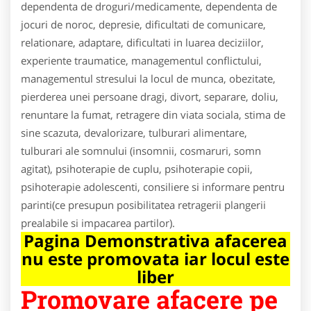
dependenta de droguri/medicamente, dependenta de
jocuri de noroc, depresie, dificultati de comunicare,
relationare, adaptare, dificultati in luarea deciziilor,
experiente traumatice, managementul conflictului,
managementul stresului la locul de munca, obezitate,
pierderea unei persoane dragi, divort, separare, doliu,
renuntare la fumat, retragere din viata sociala, stima de
sine scazuta, devalorizare, tulburari alimentare,
tulburari ale somnului (insomnii, cosmaruri, somn
agitat), psihoterapie de cuplu, psihoterapie copii,
psihoterapie adolescenti, consiliere si informare pentru
parinti(ce presupun posibilitatea retragerii plangerii
prealabile si impacarea partilor).
Pagina Demonstrativa afacerea
nu este promovata iar locul este
liber
Promovare afacere pe