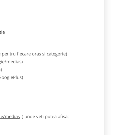
tie
entru fiecare oras si categorie)
gie/medias)
)
 GooglePlus)
gie/medias
) unde veti putea afisa: