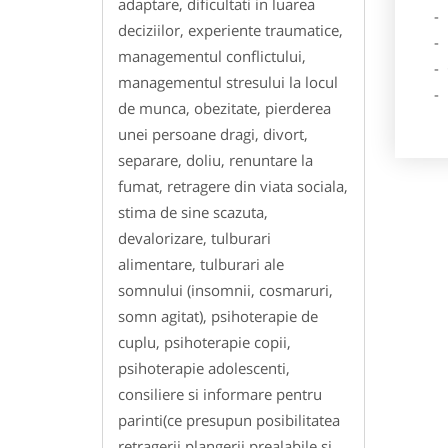
adaptare, dificultati in luarea
- Lo
deciziilor, experiente traumatice,
- Des
managementul conflictului,
- Ga
managementul stresului la locul
- Poz
de munca, obezitate, pierderea
unei persoane dragi, divort,
separare, doliu, renuntare la
fumat, retragere din viata sociala,
stima de sine scazuta,
devalorizare, tulburari
alimentare, tulburari ale
somnului (insomnii, cosmaruri,
somn agitat), psihoterapie de
cuplu, psihoterapie copii,
psihoterapie adolescenti,
consiliere si informare pentru
parinti(ce presupun posibilitatea
retragerii plangerii prealabile si