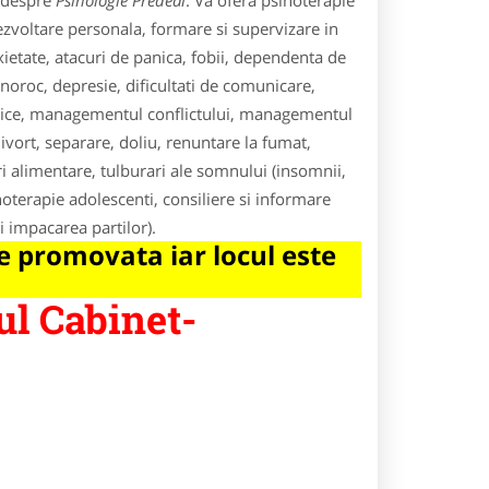
e despre
Psihologie Predeal
. Va ofera psihoterapie
ezvoltare personala, formare si supervizare in
xietate, atacuri de panica, fobii, dependenta de
roc, depresie, dificultati de comunicare,
umatice, managementul conflictului, managementul
ivort, separare, doliu, renuntare la fumat,
ri alimentare, tulburari ale somnului (insomnii,
oterapie adolescenti, consiliere si informare
i impacarea partilor).
 promovata iar locul este
ul Cabinet-