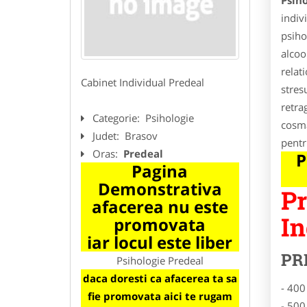
Psiho
indiv
psiho
alcoo
relat
Cabinet Individual Predeal
stres
retra
Categorie:
Psihologie
cosma
Judet:
Brasov
pentr
Oras:
Predeal
P
Pagina
Demonstrativa
Pr
afacerea nu este
In
promovata
iar locul este liber
PR
Psihologie Predeal
daca doresti ca afacerea ta sa
- 400
fie promovata aici te rugam
- 500