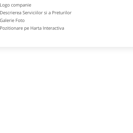
go companie
crierea Serviciilor si a Preturilor
lerie Foto
itionare pe Harta Interactiva