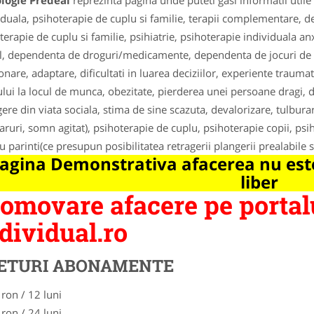
logie Predeal
reprezinta pagina unde puteti gasi informatii util
iduala, psihoterapie de cuplu si familie, terapii complementare, d
terapie de cuplu si familie, psihiatrie, psihoterapie individuala an
l, dependenta de droguri/medicamente, dependenta de jocuri de no
ionare, adaptare, dificultati in luarea deciziilor, experiente tra
ului la locul de munca, obezitate, pierderea unei persoane dragi, d
gere din viata sociala, stima de sine scazuta, devalorizare, tulbura
ruri, somn agitat), psihoterapie de cuplu, psihoterapie copii, psih
u parinti(ce presupun posibilitatea retragerii plangerii prealabile s
agina Demonstrativa afacerea nu este
liber
omovare afacere pe portal
dividual.ro
ETURI ABONAMENTE
 ron / 12 luni
 ron / 24 luni