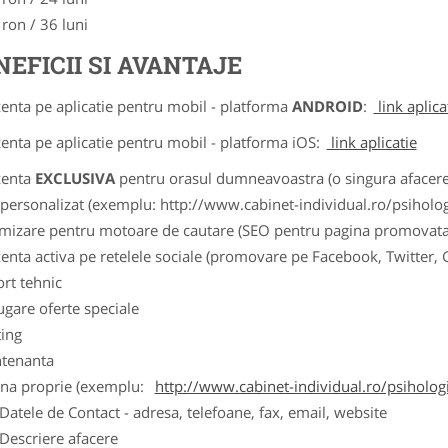
 ron / 36 luni
NEFICII SI AVANTAJE
zenta pe aplicatie pentru mobil - platforma
ANDROID
:
link aplica
zenta pe aplicatie pentru mobil - platforma iOS:
link aplicatie
zenta
EXCLUSIVA
pentru orasul dumneavoastra (o singura afacere p
k personalizat (exemplu: http://www.cabinet-individual.ro/psiholo
imizare pentru motoare de cautare (SEO pentru pagina promovata
zenta activa pe retelele sociale (promovare pe Facebook, Twitter,
ort tehnic
ugare oferte speciale
ting
tenanta
ina proprie (exemplu:
http://www.cabinet-individual.ro/psiholo
ele de Contact - adresa, telefoane, fax, email, website
scriere afacere