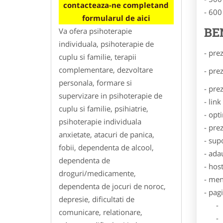
contacteaza-ne completand
- 600
formularul de aici
BE
Va ofera psihoterapie
individuala, psihoterapie de
- pre
cuplu si familie, terapii
complementare, dezvoltare
- pre
personala, formare si
- pre
supervizare in psihoterapie de
- lin
cuplu si familie, psihiatrie,
- opt
psihoterapie individuala
- pre
anxietate, atacuri de panica,
- sup
fobii, dependenta de alcool,
- ada
dependenta de
- hos
droguri/medicamente,
- men
dependenta de jocuri de noroc,
- pag
depresie, dificultati de
- Dat
comunicare, relationare,
- De