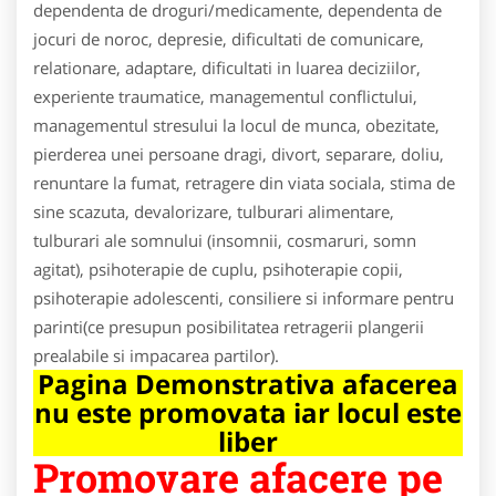
dependenta de droguri/medicamente, dependenta de
jocuri de noroc, depresie, dificultati de comunicare,
relationare, adaptare, dificultati in luarea deciziilor,
experiente traumatice, managementul conflictului,
managementul stresului la locul de munca, obezitate,
pierderea unei persoane dragi, divort, separare, doliu,
renuntare la fumat, retragere din viata sociala, stima de
sine scazuta, devalorizare, tulburari alimentare,
tulburari ale somnului (insomnii, cosmaruri, somn
agitat), psihoterapie de cuplu, psihoterapie copii,
psihoterapie adolescenti, consiliere si informare pentru
parinti(ce presupun posibilitatea retragerii plangerii
prealabile si impacarea partilor).
Pagina Demonstrativa afacerea
nu este promovata iar locul este
liber
Promovare afacere pe