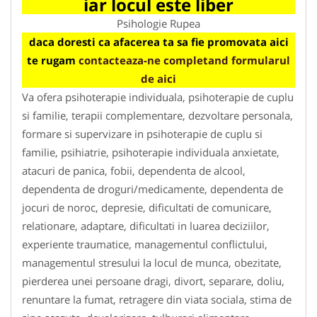
iar locul este liber
Psihologie Rupea
daca doresti ca afacerea ta sa fie promovata aici
te rugam
contacteaza-ne completand formularul
de aici
Va ofera psihoterapie individuala, psihoterapie de cuplu
si familie, terapii complementare, dezvoltare personala,
formare si supervizare in psihoterapie de cuplu si
familie, psihiatrie, psihoterapie individuala anxietate,
atacuri de panica, fobii, dependenta de alcool,
dependenta de droguri/medicamente, dependenta de
jocuri de noroc, depresie, dificultati de comunicare,
relationare, adaptare, dificultati in luarea deciziilor,
experiente traumatice, managementul conflictului,
managementul stresului la locul de munca, obezitate,
pierderea unei persoane dragi, divort, separare, doliu,
renuntare la fumat, retragere din viata sociala, stima de