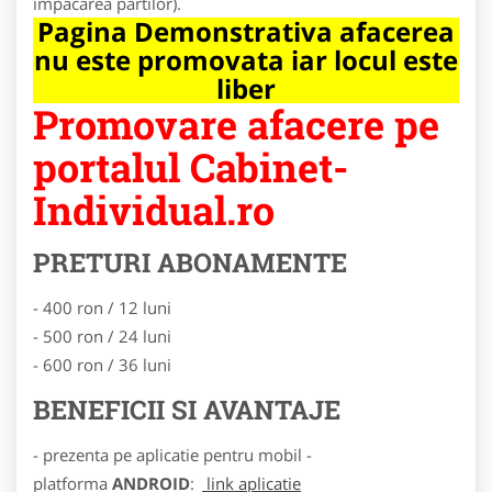
impacarea partilor).
Pagina Demonstrativa afacerea
nu este promovata iar locul este
liber
Promovare afacere pe
portalul Cabinet-
Individual.ro
PRETURI ABONAMENTE
- 400 ron / 12 luni
- 500 ron / 24 luni
- 600 ron / 36 luni
BENEFICII SI AVANTAJE
- prezenta pe aplicatie pentru mobil -
platforma
ANDROID
:
link aplicatie