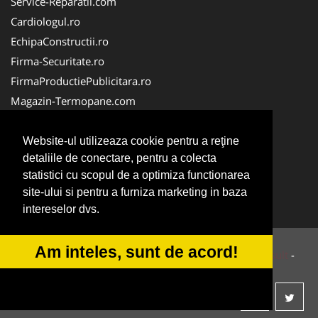
Service-Reparatii.com
Cardiologul.ro
EchipaConstructii.ro
Firma-Securitate.ro
FirmaProductiePublicitara.ro
Magazin-Termopane.com
Birouri-Cadastru.ro
CramaVinuri.ro
Website-ul utilizeaza cookie pentru a reţine
detaliile de conectare, pentru a colecta
FirmaTractariAuto.ro
statistici cu scopul de a optimiza functionarea
InstalatiiSolare.com
site-ului si pentru a furniza marketing in baza
Pescaresc.ro
intereselor dvs.
Am inteles, sunt de acord!
© 2014-2026 Powered by
VilonMedia
&
Tokaido Consult
-
ANPC
SOL