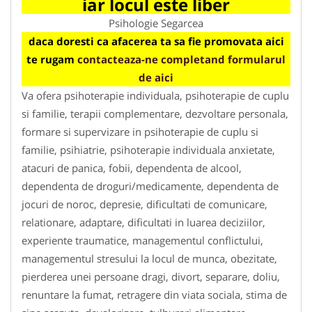
iar locul este liber
Psihologie Segarcea
daca doresti ca afacerea ta sa fie promovata aici
te rugam
contacteaza-ne completand formularul
de aici
Va ofera psihoterapie individuala, psihoterapie de cuplu
si familie, terapii complementare, dezvoltare personala,
formare si supervizare in psihoterapie de cuplu si
familie, psihiatrie, psihoterapie individuala anxietate,
atacuri de panica, fobii, dependenta de alcool,
dependenta de droguri/medicamente, dependenta de
jocuri de noroc, depresie, dificultati de comunicare,
relationare, adaptare, dificultati in luarea deciziilor,
experiente traumatice, managementul conflictului,
managementul stresului la locul de munca, obezitate,
pierderea unei persoane dragi, divort, separare, doliu,
renuntare la fumat, retragere din viata sociala, stima de