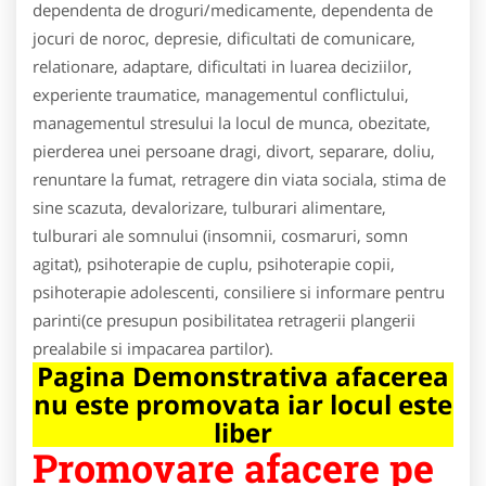
dependenta de droguri/medicamente, dependenta de
jocuri de noroc, depresie, dificultati de comunicare,
relationare, adaptare, dificultati in luarea deciziilor,
experiente traumatice, managementul conflictului,
managementul stresului la locul de munca, obezitate,
pierderea unei persoane dragi, divort, separare, doliu,
renuntare la fumat, retragere din viata sociala, stima de
sine scazuta, devalorizare, tulburari alimentare,
tulburari ale somnului (insomnii, cosmaruri, somn
agitat), psihoterapie de cuplu, psihoterapie copii,
psihoterapie adolescenti, consiliere si informare pentru
parinti(ce presupun posibilitatea retragerii plangerii
prealabile si impacarea partilor).
Pagina Demonstrativa afacerea
nu este promovata iar locul este
liber
Promovare afacere pe