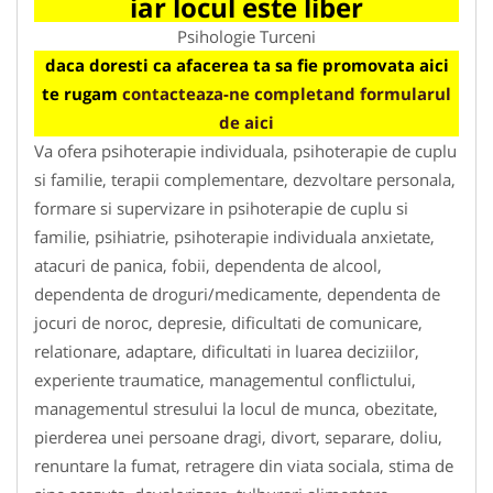
iar locul este liber
Psihologie Turceni
daca doresti ca afacerea ta sa fie promovata aici
te rugam
contacteaza-ne completand formularul
de aici
Va ofera psihoterapie individuala, psihoterapie de cuplu
si familie, terapii complementare, dezvoltare personala,
formare si supervizare in psihoterapie de cuplu si
familie, psihiatrie, psihoterapie individuala anxietate,
atacuri de panica, fobii, dependenta de alcool,
dependenta de droguri/medicamente, dependenta de
jocuri de noroc, depresie, dificultati de comunicare,
relationare, adaptare, dificultati in luarea deciziilor,
experiente traumatice, managementul conflictului,
managementul stresului la locul de munca, obezitate,
pierderea unei persoane dragi, divort, separare, doliu,
renuntare la fumat, retragere din viata sociala, stima de