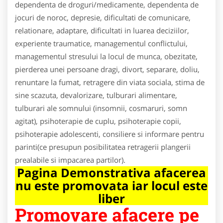
dependenta de droguri/medicamente, dependenta de
jocuri de noroc, depresie, dificultati de comunicare,
relationare, adaptare, dificultati in luarea deciziilor,
experiente traumatice, managementul conflictului,
managementul stresului la locul de munca, obezitate,
pierderea unei persoane dragi, divort, separare, doliu,
renuntare la fumat, retragere din viata sociala, stima de
sine scazuta, devalorizare, tulburari alimentare,
tulburari ale somnului (insomnii, cosmaruri, somn
agitat), psihoterapie de cuplu, psihoterapie copii,
psihoterapie adolescenti, consiliere si informare pentru
parinti(ce presupun posibilitatea retragerii plangerii
prealabile si impacarea partilor).
Pagina Demonstrativa afacerea
nu este promovata iar locul este
liber
Promovare afacere pe