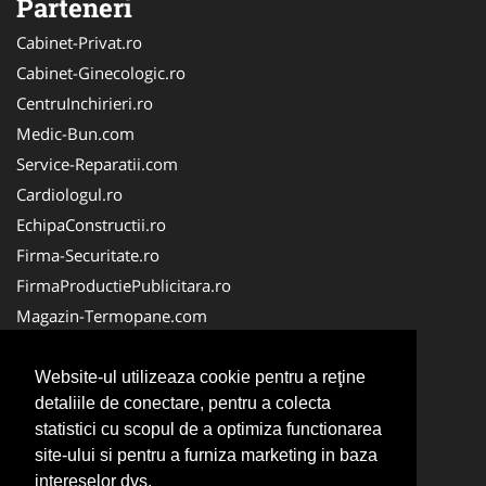
Parteneri
Cabinet-Privat.ro
Cabinet-Ginecologic.ro
CentruInchirieri.ro
Medic-Bun.com
Service-Reparatii.com
Cardiologul.ro
EchipaConstructii.ro
Firma-Securitate.ro
FirmaProductiePublicitara.ro
Magazin-Termopane.com
Birouri-Cadastru.ro
CramaVinuri.ro
Website-ul utilizeaza cookie pentru a reţine
detaliile de conectare, pentru a colecta
FirmaTractariAuto.ro
statistici cu scopul de a optimiza functionarea
InstalatiiSolare.com
site-ului si pentru a furniza marketing in baza
Pescaresc.ro
intereselor dvs.