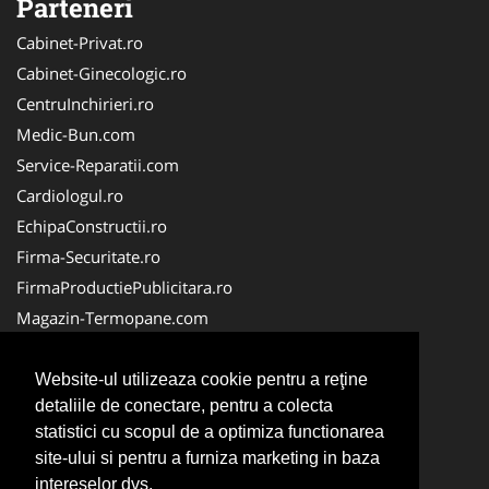
Parteneri
Cabinet-Privat.ro
Cabinet-Ginecologic.ro
CentruInchirieri.ro
Medic-Bun.com
Service-Reparatii.com
Cardiologul.ro
EchipaConstructii.ro
Firma-Securitate.ro
FirmaProductiePublicitara.ro
Magazin-Termopane.com
Birouri-Cadastru.ro
CramaVinuri.ro
Website-ul utilizeaza cookie pentru a reţine
detaliile de conectare, pentru a colecta
FirmaTractariAuto.ro
statistici cu scopul de a optimiza functionarea
InstalatiiSolare.com
site-ului si pentru a furniza marketing in baza
Pescaresc.ro
intereselor dvs.