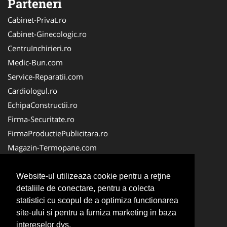
Parteneri
Cabinet-Privat.ro
Cabinet-Ginecologic.ro
CentruInchirieri.ro
Medic-Bun.com
Service-Reparatii.com
Cardiologul.ro
EchipaConstructii.ro
Firma-Securitate.ro
FirmaProductiePublicitara.ro
Magazin-Termopane.com
Birouri-Cadastru.ro
CramaVinuri.ro
Website-ul utilizeaza cookie pentru a reţine
detaliile de conectare, pentru a colecta
FirmaTractariAuto.ro
statistici cu scopul de a optimiza functionarea
InstalatiiSolare.com
site-ului si pentru a furniza marketing in baza
Pescaresc.ro
intereselor dvs.