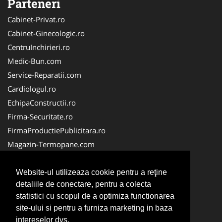
Parteneri
Cabinet-Privat.ro
Cabinet-Ginecologic.ro
CentruInchirieri.ro
Medic-Bun.com
Service-Reparatii.com
Cardiologul.ro
EchipaConstructii.ro
Firma-Securitate.ro
FirmaProductiePublicitara.ro
Magazin-Termopane.com
Birouri-Cadastru.ro
CramaVinuri.ro
Website-ul utilizeaza cookie pentru a reţine
detaliile de conectare, pentru a colecta
FirmaTractariAuto.ro
statistici cu scopul de a optimiza functionarea
InstalatiiSolare.com
site-ului si pentru a furniza marketing in baza
Pescaresc.ro
intereselor dvs.