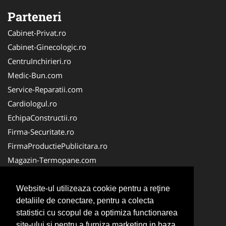
Parteneri
Cabinet-Privat.ro
Cabinet-Ginecologic.ro
CentruInchirieri.ro
Medic-Bun.com
Service-Reparatii.com
Cardiologul.ro
EchipaConstructii.ro
Firma-Securitate.ro
FirmaProductiePublicitara.ro
Magazin-Termopane.com
Birouri-Cadastru.ro
CramaVinuri.ro
Website-ul utilizeaza cookie pentru a reţine
detaliile de conectare, pentru a colecta
FirmaTractariAuto.ro
statistici cu scopul de a optimiza functionarea
InstalatiiSolare.com
site-ului si pentru a furniza marketing in baza