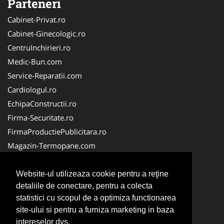
Parteneri
Cabinet-Privat.ro
Cabinet-Ginecologic.ro
CentruInchirieri.ro
Medic-Bun.com
Service-Reparatii.com
Cardiologul.ro
EchipaConstructii.ro
Firma-Securitate.ro
FirmaProductiePublicitara.ro
Magazin-Termopane.com
Birouri-Cadastru.ro
CramaVinuri.ro
Website-ul utilizeaza cookie pentru a reţine
detaliile de conectare, pentru a colecta
FirmaTractariAuto.ro
statistici cu scopul de a optimiza functionarea
InstalatiiSolare.com
site-ului si pentru a furniza marketing in baza
Pescaresc.ro
intereselor dvs.