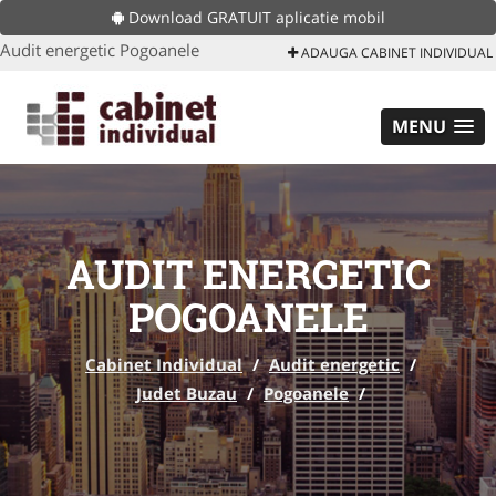
Download GRATUIT aplicatie mobil
Audit energetic Pogoanele
ADAUGA CABINET INDIVIDUAL
MENU
AUDIT ENERGETIC
POGOANELE
Cabinet Individual
/
Audit energetic
/
Judet Buzau
/
Pogoanele
/