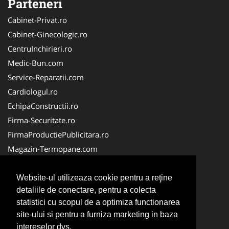
Parteneri
Cabinet-Privat.ro
Cabinet-Ginecologic.ro
CentruInchirieri.ro
Medic-Bun.com
Service-Reparatii.com
Cardiologul.ro
EchipaConstructii.ro
Firma-Securitate.ro
FirmaProductiePublicitara.ro
Magazin-Termopane.com
Birouri-Cadastru.ro
CramaVinuri.ro
Website-ul utilizeaza cookie pentru a reţine
detaliile de conectare, pentru a colecta
FirmaTractariAuto.ro
statistici cu scopul de a optimiza functionarea
InstalatiiSolare.com
site-ului si pentru a furniza marketing in baza
Pescaresc.ro
intereselor dvs.