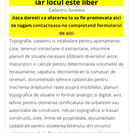
iar locul este liber
Cadastru Suceava
daca doresti ca afacerea ta sa fie promovata aici
te rugam
contacteaza-ne completand formularul
de aici
Topografie, cadastru si intabulare pentru apartamente,
case, terenuri intravilane si extravilane, intocmire
planuri de situatie necesare obtinerii diverselor avize,
masuratori si calcule pentru determinarea volumelor de
terasamente, sapatura, dezmembrari si comasari de
terenuri, documentatii tehnice cadastrale pentru
inscrierea drepturilor reale asupra imobilelor, planuri
topografice de situatie in format analogic si digital, aviz
tehnic pentru obtinerea certificatului de urbanism sau
autorizatie de construire, ridicari topografice si trasari
constructii, cote, limite de proprietate, documentatii
cadastrale pentru scoaterea terenului din circuitul