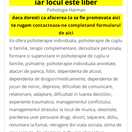
iar locul este liber
Psihologie Harman
daca doresti ca afacerea ta sa fie promovata aici
te rugam
contacteaza-ne completand formularul
de aici
Va ofera psihoterapie individuala, psihoterapie de cuplu
si familie, terapii complementare, dezvoltare personala,
formare si supervizare in psihoterapie de cuplu si
familie, psihiatrie, psihoterapie individuala anxietate,
atacuri de panica, fobii, dependenta de alcool,
dependenta de droguri/medicamente, dependenta de
jocuri de noroc, depresie, dificultati de comunicare,
relationare, adaptare, dificultati in luarea deciziilor,
experiente traumatice, managementul conflictului,
managementul stresului la locul de munca, obezitate,
pierderea unei persoane dragi, divort, separare, doliu,
renuntare la fumat, retragere din viata sociala, stima de