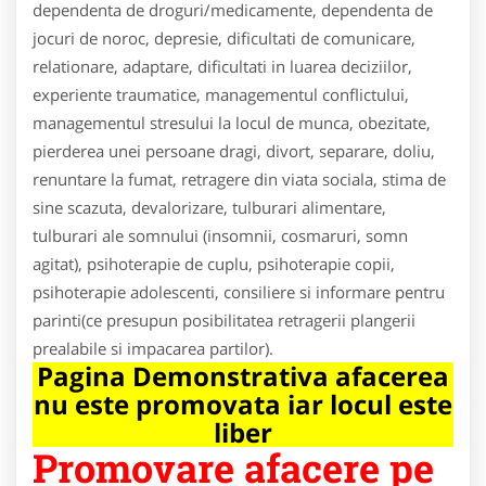
dependenta de droguri/medicamente, dependenta de
jocuri de noroc, depresie, dificultati de comunicare,
relationare, adaptare, dificultati in luarea deciziilor,
experiente traumatice, managementul conflictului,
managementul stresului la locul de munca, obezitate,
pierderea unei persoane dragi, divort, separare, doliu,
renuntare la fumat, retragere din viata sociala, stima de
sine scazuta, devalorizare, tulburari alimentare,
tulburari ale somnului (insomnii, cosmaruri, somn
agitat), psihoterapie de cuplu, psihoterapie copii,
psihoterapie adolescenti, consiliere si informare pentru
parinti(ce presupun posibilitatea retragerii plangerii
prealabile si impacarea partilor).
Pagina Demonstrativa afacerea
nu este promovata iar locul este
liber
Promovare afacere pe