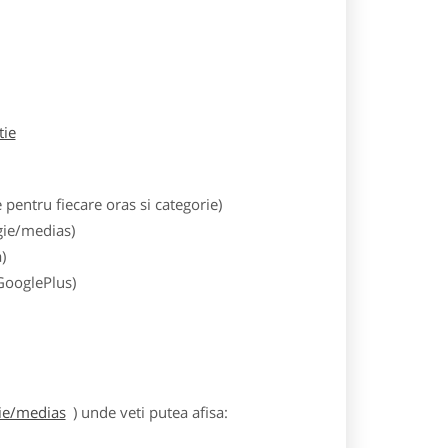
tie
entru fiecare oras si categorie)
gie/medias)
)
 GooglePlus)
gie/medias
) unde veti putea afisa: