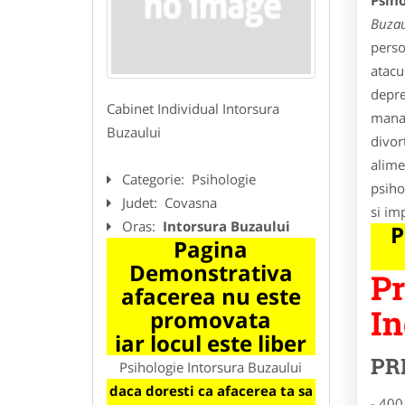
Psiho
Buzau
perso
atacu
depre
Cabinet Individual Intorsura
manag
Buzaului
divor
alime
Categorie:
Psihologie
psiho
Judet:
Covasna
si im
Oras:
Intorsura Buzaului
P
Pagina
Demonstrativa
Pr
afacerea nu este
In
promovata
iar locul este liber
PR
Psihologie Intorsura Buzaului
daca doresti ca afacerea ta sa
- 400