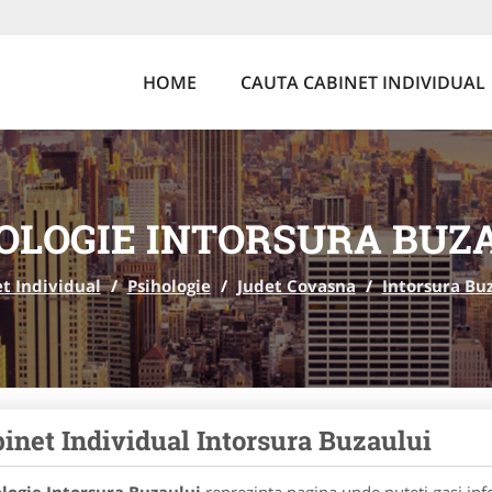
HOME
CAUTA CABINET INDIVIDUAL
OLOGIE INTORSURA BUZ
t Individual
/
Psihologie
/
Judet Covasna
/
Intorsura Bu
inet Individual Intorsura Buzaului