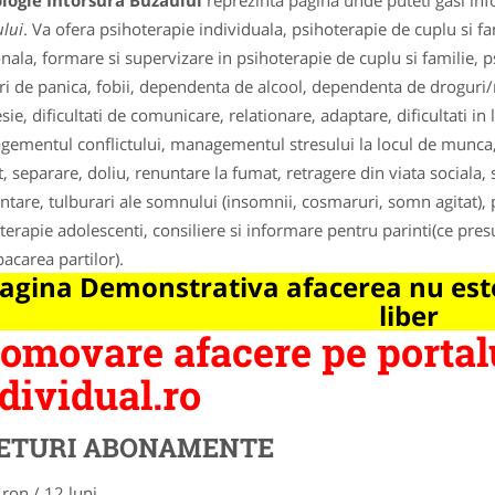
logie Intorsura Buzaului
reprezinta pagina unde puteti gasi inf
lui
. Va ofera psihoterapie individuala, psihoterapie de cuplu si f
nala, formare si supervizare in psihoterapie de cuplu si familie, ps
ri de panica, fobii, dependenta de alcool, dependenta de drogur
sie, dificultati de comunicare, relationare, adaptare, dificultati in
ementul conflictului, managementul stresului la locul de munca, 
t, separare, doliu, renuntare la fumat, retragere din viata sociala,
ntare, tulburari ale somnului (insomnii, cosmaruri, somn agitat), 
terapie adolescenti, consiliere si informare pentru parinti(ce presu
pacarea partilor).
agina Demonstrativa afacerea nu este
liber
omovare afacere pe portal
dividual.ro
ETURI ABONAMENTE
 ron / 12 luni