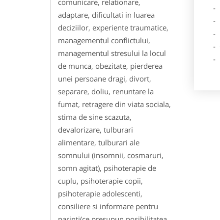
comunicare, relationare,
- De
adaptare, dificultati in luarea
- Lo
deciziilor, experiente traumatice,
- Des
managementul conflictului,
- Ga
managementul stresului la locul
- Poz
de munca, obezitate, pierderea
unei persoane dragi, divort,
separare, doliu, renuntare la
fumat, retragere din viata sociala,
stima de sine scazuta,
devalorizare, tulburari
alimentare, tulburari ale
somnului (insomnii, cosmaruri,
somn agitat), psihoterapie de
cuplu, psihoterapie copii,
psihoterapie adolescenti,
consiliere si informare pentru
parinti(ce presupun posibilitatea