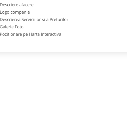
scriere afacere
go companie
crierea Serviciilor si a Preturilor
lerie Foto
itionare pe Harta Interactiva