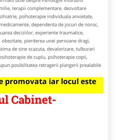
ormatii utile despre
Psihologie Intorsura
amilie, terapii complementare, dezvoltare
ihiatrie, psihoterapie individuala anxietate,
i/medicamente, dependenta de jocuri de noroc,
 luarea deciziilor, experiente traumatice,
obezitate, pierderea unei persoane dragi,
 stima de sine scazuta, devalorizare, tulburari
psihoterapie de cuplu, psihoterapie copii,
pun posibilitatea retragerii plangerii prealabile
 promovata iar locul este
ul Cabinet-