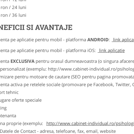
 ron / 24 luni
 ron / 36 luni
NEFICII SI AVANTAJE
zenta pe aplicatie pentru mobil - platforma
ANDROID
:
link aplica
zenta pe aplicatie pentru mobil - platforma iOS:
link aplicatie
zenta
EXCLUSIVA
pentru orasul dumneavoastra (o singura afacere p
k personalizat (exemplu: http://www.cabinet-individual.ro/psiholo
imizare pentru motoare de cautare (SEO pentru pagina promovata
zenta activa pe retelele sociale (promovare pe Facebook, Twitter,
ort tehnic
ugare oferte speciale
ting
tenanta
ina proprie (exemplu:
http://www.cabinet-individual.ro/psiholo
ele de Contact - adresa, telefoane, fax, email, website