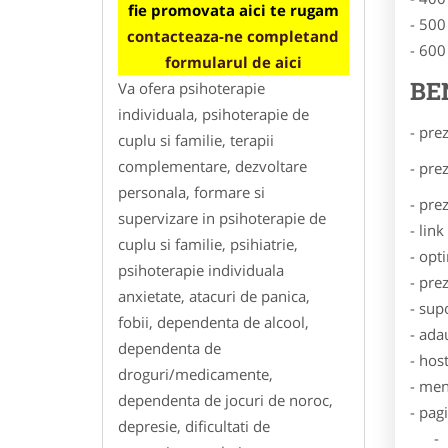
fie promovata aici te rugam
- 500
contacteaza-ne completand
- 600
formularul de aici
BE
Va ofera psihoterapie
individuala, psihoterapie de
- pre
cuplu si familie, terapii
complementare, dezvoltare
- pre
personala, formare si
- pre
supervizare in psihoterapie de
- lin
cuplu si familie, psihiatrie,
- opt
psihoterapie individuala
- pre
anxietate, atacuri de panica,
- sup
fobii, dependenta de alcool,
- ada
dependenta de
- hos
droguri/medicamente,
- men
dependenta de jocuri de noroc,
- pag
depresie, dificultati de
- Dat