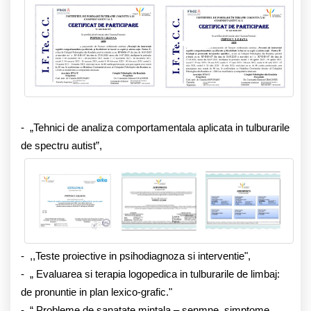
- „Tehnici de analiza comportamentala aplicata in tulburarile
de spectru autist”,
- ,,Teste proiective in psihodiagnoza si interventie",
- „ Evaluarea si terapia logopedica in tulburarile de limbaj:
de pronuntie in plan lexico-grafic."
- “ Probleme de sanatate mintala – senmne, simptome,