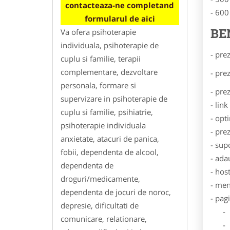
contacteaza-ne completand
- 600
formularul de aici
BE
Va ofera psihoterapie
individuala, psihoterapie de
- pre
cuplu si familie, terapii
complementare, dezvoltare
- pre
personala, formare si
- pre
supervizare in psihoterapie de
- lin
cuplu si familie, psihiatrie,
- opt
psihoterapie individuala
- pre
anxietate, atacuri de panica,
- sup
fobii, dependenta de alcool,
- ada
dependenta de
- hos
droguri/medicamente,
- men
dependenta de jocuri de noroc,
- pag
depresie, dificultati de
- Dat
comunicare, relationare,
- De