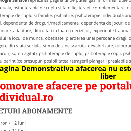
logie Saliste
reprezinta pagina unde puteti gasi informatii utile
iduala, psihoterapie de cuplu si familie, terapii complementare, d
terapie de cuplu si familie, psihiatrie, psihoterapie individuala an
l, dependenta de droguri/medicamente, dependenta de jocuri de no
ionare, adaptare, dificultati in luarea deciziilor, experiente tra
ului la locul de munca, obezitate, pierderea unei persoane dragi, d
gere din viata sociala, stima de sine scazuta, devalorizare, tulbura
ruri, somn agitat), psihoterapie de cuplu, psihoterapie copii, psih
u parinti(ce presupun posibilitatea retragerii plangerii prealabile s
agina Demonstrativa afacerea nu este
liber
omovare afacere pe portal
dividual.ro
ETURI ABONAMENTE
 ron / 12 luni
 ron / 24 luni