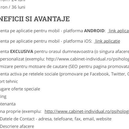
 ron / 36 luni
NEFICII SI AVANTAJE
zenta pe aplicatie pentru mobil - platforma
ANDROID
:
link aplica
zenta pe aplicatie pentru mobil - platforma iOS:
link aplicatie
zenta
EXCLUSIVA
pentru orasul dumneavoastra (o singura afacere p
k personalizat (exemplu: http://www.cabinet-individual.ro/psiholo
imizare pentru motoare de cautare (SEO pentru pagina promovata
zenta activa pe retelele sociale (promovare pe Facebook, Twitter,
ort tehnic
ugare oferte speciale
ting
tenanta
ina proprie (exemplu:
http://www.cabinet-individual.ro/psiholo
ele de Contact - adresa, telefoane, fax, email, website
scriere afacere