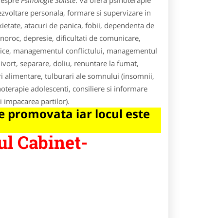
 despre
Psihologie Saliste
. Va ofera psihoterapie
ezvoltare personala, formare si supervizare in
xietate, atacuri de panica, fobii, dependenta de
roc, depresie, dificultati de comunicare,
umatice, managementul conflictului, managementul
ivort, separare, doliu, renuntare la fumat,
ri alimentare, tulburari ale somnului (insomnii,
oterapie adolescenti, consiliere si informare
i impacarea partilor).
 promovata iar locul este
ul Cabinet-