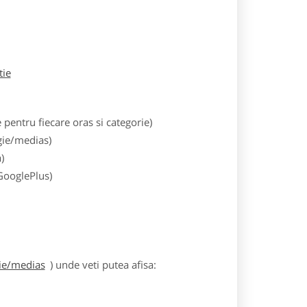
tie
entru fiecare oras si categorie)
gie/medias)
)
 GooglePlus)
gie/medias
) unde veti putea afisa: