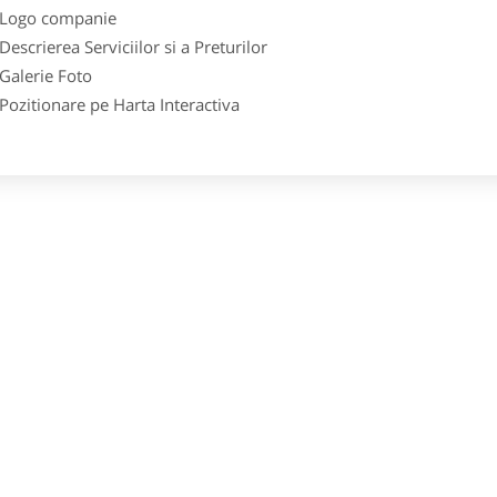
go companie
crierea Serviciilor si a Preturilor
lerie Foto
itionare pe Harta Interactiva