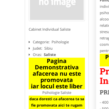
Psiho
indiv
psiho
alcoo
relat
Cabinet Individual Saliste
stres
retra
Categorie:
Psihologie
cosma
Judet:
Sibiu
pentr
Oras:
Saliste
P
Pagina
Demonstrativa
Pr
afacerea nu este
In
promovata
iar locul este liber
PR
Psihologie Saliste
daca doresti ca afacerea ta sa
- 400
fie promovata aici te rugam
- 500