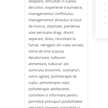
adaptare, dificultati in luarea
- Lo
deciziilor, experiente traumatice,
- Des
managementul conflictului,
- Ga
managementul stresului la locul
- Poz
de munca, obezitate, pierderea
unei persoane dragi, divort,
separare, doliu, renuntare la
fumat, retragere din viata sociala,
stima de sine scazuta,
devalorizare, tulburari
alimentare, tulburari ale
somnului (insomnii, cosmaruri,
somn agitat), psihoterapie de
cuplu, psihoterapie copii,
psihoterapie adolescenti,
consiliere si informare pentru
parinti(ce presupun posibilitatea
retragerii plangerii prealabile si