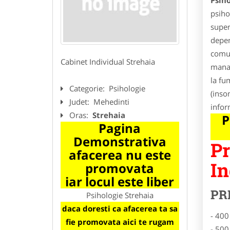
Psiho
psiho
super
depen
comun
Cabinet Individual Strehaia
manag
la fu
Categorie:
Psihologie
(inso
Judet:
Mehedinti
infor
Oras:
Strehaia
P
Pagina
Demonstrativa
Pr
afacerea nu este
In
promovata
iar locul este liber
PR
Psihologie Strehaia
daca doresti ca afacerea ta sa
- 400
fie promovata aici te rugam
- 500