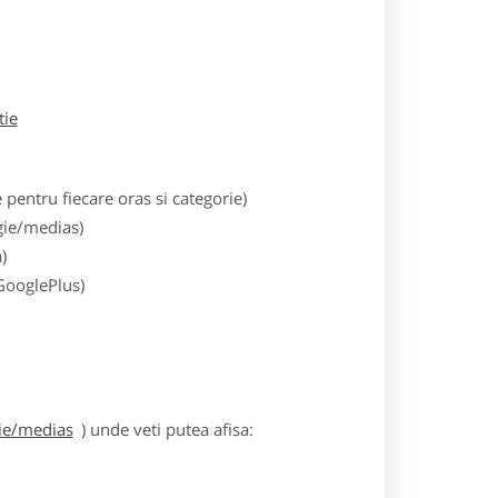
tie
entru fiecare oras si categorie)
gie/medias)
)
 GooglePlus)
gie/medias
) unde veti putea afisa: