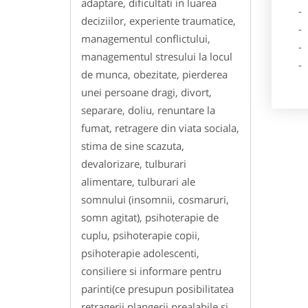
adaptare, dificultati in luarea
- Lo
deciziilor, experiente traumatice,
- Des
managementul conflictului,
- Ga
managementul stresului la locul
- Poz
de munca, obezitate, pierderea
unei persoane dragi, divort,
separare, doliu, renuntare la
fumat, retragere din viata sociala,
stima de sine scazuta,
devalorizare, tulburari
alimentare, tulburari ale
somnului (insomnii, cosmaruri,
somn agitat), psihoterapie de
cuplu, psihoterapie copii,
psihoterapie adolescenti,
consiliere si informare pentru
parinti(ce presupun posibilitatea
retragerii plangerii prealabile si