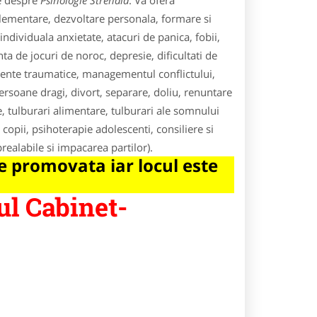
le despre
Psihologie Strehaia
. Va ofera
plementare, dezvoltare personala, formare si
individuala anxietate, atacuri de panica, fobii,
de jocuri de noroc, depresie, dificultati de
eriente traumatice, managementul conflictului,
rsoane dragi, divort, separare, doliu, renuntare
e, tulburari alimentare, tulburari ale somnului
copii, psihoterapie adolescenti, consiliere si
realabile si impacarea partilor).
 promovata iar locul este
ul Cabinet-