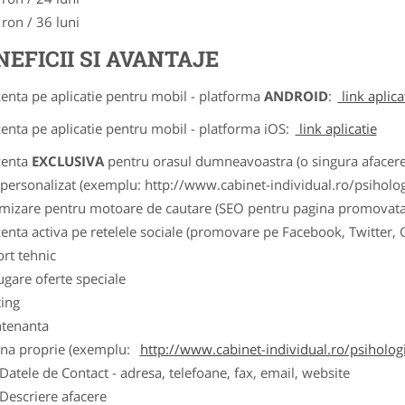
 ron / 36 luni
NEFICII SI AVANTAJE
zenta pe aplicatie pentru mobil - platforma
ANDROID
:
link aplica
zenta pe aplicatie pentru mobil - platforma iOS:
link aplicatie
zenta
EXCLUSIVA
pentru orasul dumneavoastra (o singura afacere p
k personalizat (exemplu: http://www.cabinet-individual.ro/psiholo
imizare pentru motoare de cautare (SEO pentru pagina promovata
zenta activa pe retelele sociale (promovare pe Facebook, Twitter,
ort tehnic
ugare oferte speciale
ting
tenanta
ina proprie (exemplu:
http://www.cabinet-individual.ro/psiholo
ele de Contact - adresa, telefoane, fax, email, website
scriere afacere