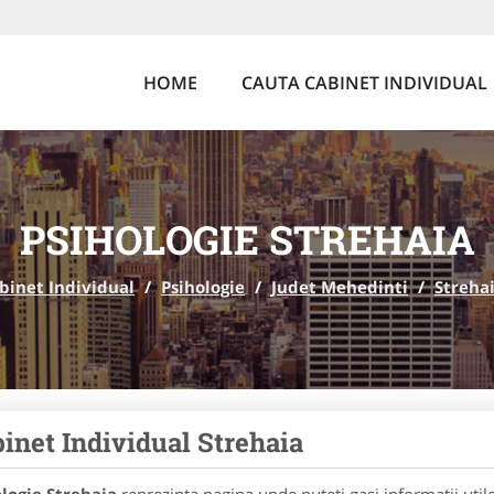
HOME
CAUTA CABINET INDIVIDUAL
PSIHOLOGIE STREHAIA
binet Individual
/
Psihologie
/
Judet Mehedinti
/
Streha
inet Individual Strehaia