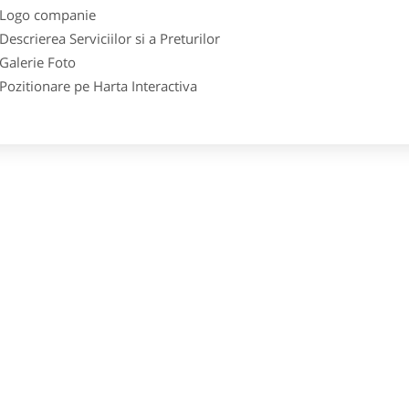
go companie
crierea Serviciilor si a Preturilor
lerie Foto
itionare pe Harta Interactiva