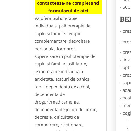
contacteaza-ne completand
- 600
formularul de aici
BE
Va ofera psihoterapie
individuala, psihoterapie de
- pre
cuplu si familie, terapii
complementare, dezvoltare
- pre
personala, formare si
- pre
supervizare in psihoterapie de
- lin
cuplu si familie, psihiatrie,
- opt
psihoterapie individuala
- pre
anxietate, atacuri de panica,
- sup
fobii, dependenta de alcool,
- ada
dependenta de
- hos
droguri/medicamente,
- men
dependenta de jocuri de noroc,
- pag
depresie, dificultati de
- Dat
comunicare, relationare,
- De