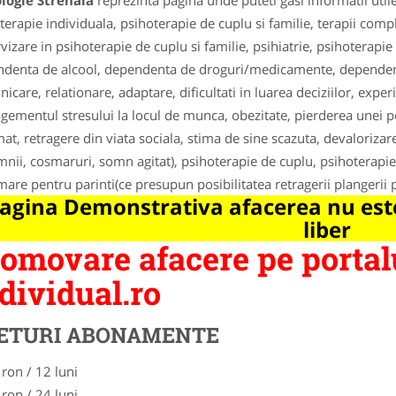
logie Strehaia
reprezinta pagina unde puteti gasi informatii uti
terapie individuala, psihoterapie de cuplu si familie, terapii com
vizare in psihoterapie de cuplu si familie, psihiatrie, psihoterapie 
denta de alcool, dependenta de droguri/medicamente, dependenta 
icare, relationare, adaptare, dificultati in luarea deciziilor, exp
ementul stresului la locul de munca, obezitate, pierderea unei pe
mat, retragere din viata sociala, stima de sine scazuta, devalorizar
mnii, cosmaruri, somn agitat), psihoterapie de cuplu, psihoterapie 
mare pentru parinti(ce presupun posibilitatea retragerii plangerii p
agina Demonstrativa afacerea nu este
liber
omovare afacere pe portal
dividual.ro
ETURI ABONAMENTE
 ron / 12 luni
 ron / 24 luni