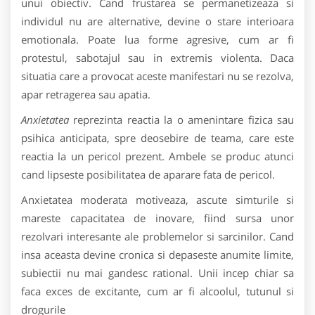
unui obiectiv. Cand frustarea se permanetizeaza si
individul nu are alternative, devine o stare interioara
emotionala. Poate lua forme agresive, cum ar fi
protestul, sabotajul sau in extremis violenta. Daca
situatia care a provocat aceste manifestari nu se rezolva,
apar retragerea sau apatia.
Anxietatea
reprezinta reactia la o amenintare fizica sau
psihica anticipata, spre deosebire de teama, care este
reactia la un pericol prezent. Ambele se produc atunci
cand lipseste posibilitatea de aparare fata de pericol.
Anxietatea moderata motiveaza, ascute simturile si
mareste capacitatea de inovare, fiind sursa unor
rezolvari interesante ale problemelor si sarcinilor. Cand
insa aceasta devine cronica si depaseste anumite limite,
subiectii nu mai gandesc rational. Unii incep chiar sa
faca exces de excitante, cum ar fi alcoolul, tutunul si
drogurile