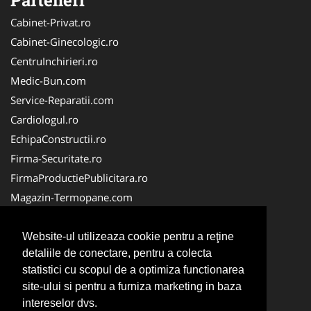
Cabinet-Privat.ro
Cabinet-Ginecologic.ro
CentruInchirieri.ro
Medic-Bun.com
Service-Reparatii.com
Cardiologul.ro
EchipaConstructii.ro
Firma-Securitate.ro
FirmaProductiePublicitara.ro
Magazin-Termopane.com
Birouri-Cadastru.ro
CramaVinuri.ro
Website-ul utilizeaza cookie pentru a reţine
detaliile de conectare, pentru a colecta
FirmaTractariAuto.ro
statistici cu scopul de a optimiza functionarea
InstalatiiSolare.com
site-ului si pentru a furniza marketing in baza
Pescaresc.ro
intereselor dvs.