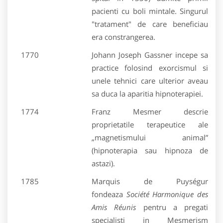
pacienti cu boli mintale. Singurul
"tratament" de care beneficiau
era constrangerea.
1770
Johann Joseph Gassner incepe sa
practice folosind exorcismul si
unele tehnici care ulterior aveau
sa duca la aparitia hipnoterapiei.
1774
Franz Mesmer descrie
proprietatile terapeutice ale
„magnetismului animal”
(hipnoterapia sau hipnoza de
astazi).
1785
Marquis de Puységur
fondeaza
Société Harmonique des
Amis Réunis
pentru a pregati
specialisti in Mesmerism