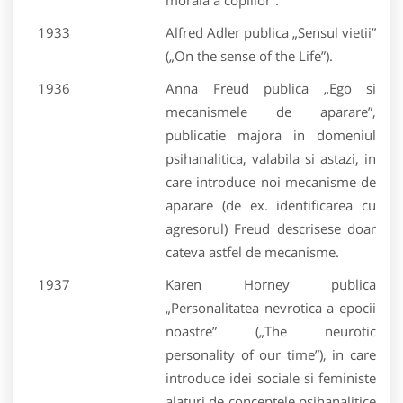
morala a copiilor”.
1933
Alfred Adler publica „Sensul vietii”
(„On the sense of the Life”).
1936
Anna Freud publica „Ego si
mecanismele de aparare”,
publicatie majora in domeniul
psihanalitica, valabila si astazi, in
care introduce noi mecanisme de
aparare (de ex. identificarea cu
agresorul) Freud descrisese doar
cateva astfel de mecanisme.
1937
Karen Horney publica
„Personalitatea nevrotica a epocii
noastre” („The neurotic
personality of our time”), in care
introduce idei sociale si feministe
alaturi de conceptele psihanalitice