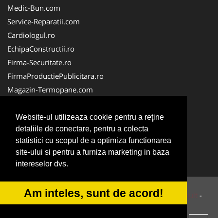
Medic-Bun.com
Service-Reparatii.com
Cardiologul.ro
EchipaConstructii.ro
Firma-Securitate.ro
FirmaProductiePublicitara.ro
Magazin-Termopane.com
Birouri-Cadastru.ro
CramaVinuri.ro
Website-ul utilizeaza cookie pentru a reţine
detaliile de conectare, pentru a colecta
FirmaTractariAuto.ro
statistici cu scopul de a optimiza functionarea
InstalatiiSolare.com
site-ului si pentru a furniza marketing in baza
Pescaresc.ro
intereselor dvs.
Am inteles, sunt de acord!
© 2014-2026 Powered by
VilonMedia
&
Tokaido Consult
-
ANPC
SOL